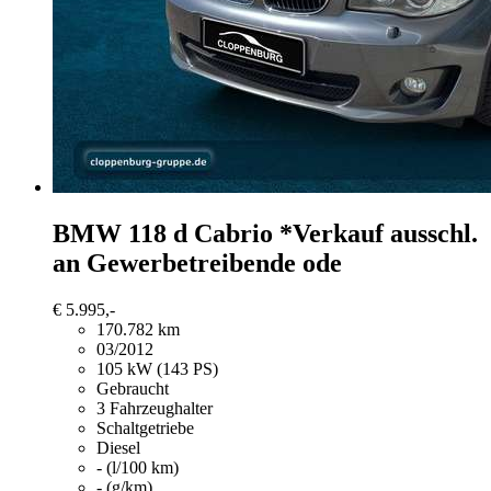
BMW 118
d Cabrio *Verkauf ausschl.
an Gewerbetreibende ode
€ 5.995,-
170.782 km
03/2012
105 kW (143 PS)
Gebraucht
3 Fahrzeughalter
Schaltgetriebe
Diesel
- (l/100 km)
- (g/km)