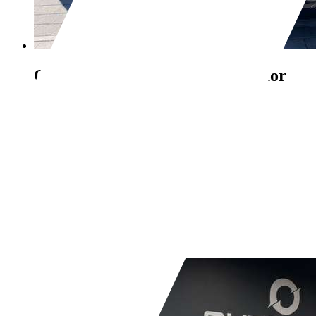
Opel Zafira
C Tourer Style*Motor
läuft unrund*
€ 2.999,-
196.717 km
05/2015
103 kW (140 PS)
Gebraucht
- (Fahrzeughalter)
Schaltgetriebe
Benzin
- (l/100 km)
- (g/km)
Händler,
DE-89564 Nattheim