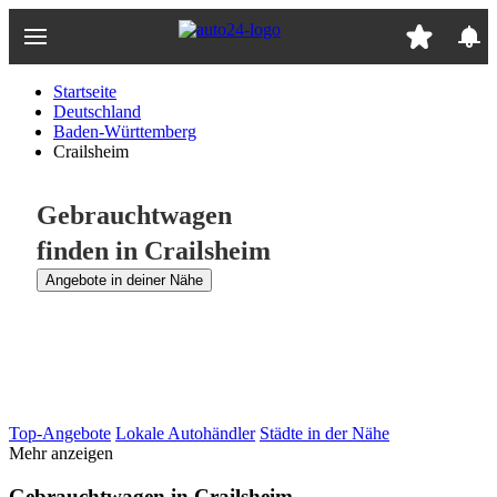
Zum
Hauptinhalt
springen
Startseite
Deutschland
Baden-Württemberg
Crailsheim
Gebrauchtwagen
finden in Crailsheim
Angebote in deiner Nähe
Top-Angebote
Lokale Autohändler
Städte in der Nähe
Mehr anzeigen
Gebrauchtwagen in Crailsheim