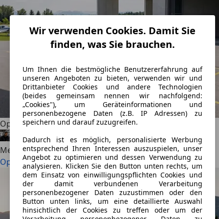
Wir verwenden Cookies. Damit Sie
finden, was Sie brauchen.
Um Ihnen die bestmögliche Benutzererfahrung auf
unseren Angeboten zu bieten, verwenden wir und
Drittanbieter Cookies und andere Technologien
(beides gemeinsam nennen wir nachfolgend:
„Cookies"), um Geräteinformationen und
personenbezogene Daten (z.B. IP Adressen) zu
speichern und darauf zuzugreifen.
Opel Corsa vs. VW Polo: Welcher Kleinwagen ist besser?
Alexander Nocker
·
07.08.2026
·
8 Min. Lesezeit
Dadurch ist es möglich, personalisierte Werbung
entsprechend Ihren Interessen auszuspielen, unser
Mehr lesen
Angebot zu optimieren und dessen Verwendung zu
Opel Corsa vs. VW Polo: Welcher Kleinwagen ist besser?
analysieren. Klicken Sie den Button unten rechts, um
dem Einsatz von einwilligungspflichten Cookies und
der damit verbundenen Verarbeitung
personenbezogener Daten zuzustimmen oder den
Button unten links, um eine detaillierte Auswahl
hinsichtlich der Cookies zu treffen oder um der
Verarbeitung personenbezogener Daten zu