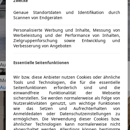
Zwecke
Genaue Standortdaten und Identifikation durch
Scannen von Endgeräten
Personalisierte Werbung und Inhalte, Messung von
Werbeleistung und der Performance von Inhalten,
Zielgruppenforschung sowie Entwicklung und
Verbesserung von Angeboten
Essentielle Seitenfunktionen
Audi A6 vs. BMW 5er: Welcher Business-Gleiter ist besser?
Alexander Nocker
·
07.08.2026
·
9 Min. Lesezeit
Wir bzw. diese Anbieter nutzen Cookies oder ähnliche
Mehr lesen
Tools und Technologien, die für die essentielle
Audi A6 vs. BMW 5er: Welcher Business-Gleiter ist besser?
Seitenfunktionen erforderlich sind und die
einwandfreie Funktionalität der Webseite
sicherstellen. Sie werden normalerweise als Folge von
Nutzeraktivitäten genutzt, um wichtige Funktionen
wie das Setzen und Aufrechterhalten von
Anmeldedaten oder Datenschutzeinstellungen zu
ermöglichen. Die Verwendung dieser Cookies bzw.
ähnlicher Technologien kann normalerweise nicht
abgeschaltet werden. Allerdings können bestimmte