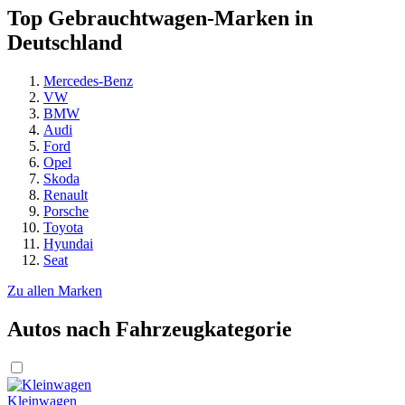
Top Gebrauchtwagen-Marken in
Deutschland
Mercedes-Benz
VW
BMW
Audi
Ford
Opel
Skoda
Renault
Porsche
Toyota
Hyundai
Seat
Zu allen Marken
Autos nach Fahrzeugkategorie
Kleinwagen