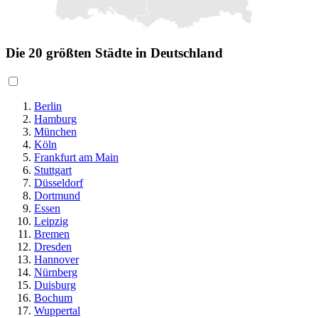
Die 20 größten Städte in Deutschland
Berlin
Hamburg
München
Köln
Frankfurt am Main
Stuttgart
Düsseldorf
Dortmund
Essen
Leipzig
Bremen
Dresden
Hannover
Nürnberg
Duisburg
Bochum
Wuppertal