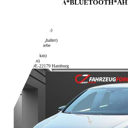
2.HAND*KLIMA*BLUETOOTH*AH
€ 1.290,-
191.000 km
09/2006
73 kW (99 PS)
Gebraucht
- (Fahrzeughalter)
Schaltgetriebe
Benzin
- (l/100 km)
- (g/km)
Händler,
DE-22179 Hamburg