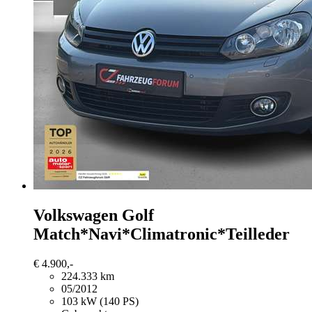
Volkswagen Golf
Match*Navi*Climatronic*Teilleder
€ 4.900,-
224.333 km
05/2012
103 kW (140 PS)