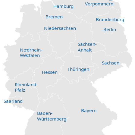
Vorpommern
Hamburg
Bremen
Brandenburg
Niedersachsen
Berlin
Sachsen-
Anhalt
No
r
drhein-
We
s
t
f
alen
Sachsen
Thüringen
Hessen
Rheinland-
Pfalz
Saarland
Bayern
Baden-
Württemberg