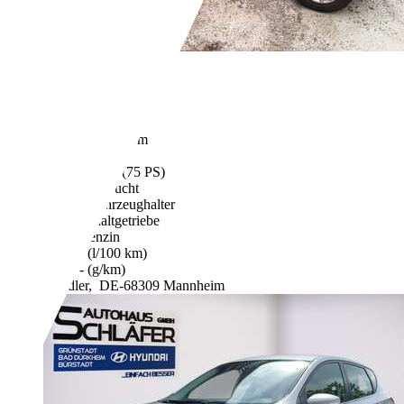
Hyundai i20
€ 750,-
176.098 km
04/2013
55 kW (75 PS)
Gebraucht
1 Fahrzeughalter
Schaltgetriebe
Benzin
- (l/100 km)
- (g/km)
Händler,
DE-68309 Mannheim