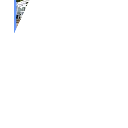
Audi A3
1.9 TDI Ambition
€ 2.750,-
190.774 km
09/2003
77 kW (105 PS)