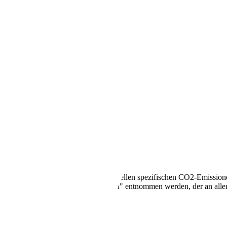
ition TÜV neu
llen Kraftstoffverbrauch und den offiziellen spezifischen CO2-Emissi
mverbrauch neuer Personenkraftwagen" entnommen werden, der an all