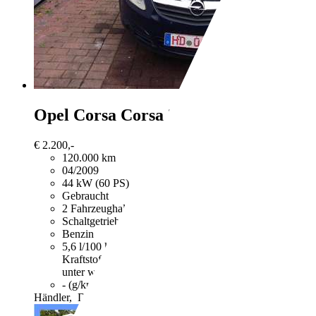
Opel Corsa
Corsa 3-Türer 1.0 12V Ed
€ 2.200,-
120.000 km
04/2009
44 kW (60 PS)
Gebraucht
2 Fahrzeughalter
Schaltgetriebe
Benzin
5,6 l/100 km (komb.)
Weitere Informationen zum offizie
Kraftstoffverbrauch, die CO2-Emissionen und den Stro
unter www.dat.de unentgeltlich erhältlich ist.
- (g/km)
Händler,
DE-68542 Heddesheim