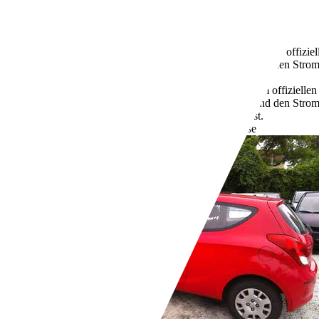
Gebraucht
1 Fahrzeughalter
Schaltgetriebe
Diesel
5,3 l/100 km (komb.)
Weitere Informationen zum offizie
Kraftstoffverbrauch, die CO2-Emissionen und den Stro
unter www.dat.de unentgeltlich erhältlich ist.
143 g/km (komb.)
Weitere Informationen zum offizielle
Kraftstoffverbrauch, die CO2-Emissionen und den Stro
unter www.dat.de unentgeltlich erhältlich ist.
Händler,
DE-69469 Weinheim an der Bergstraße