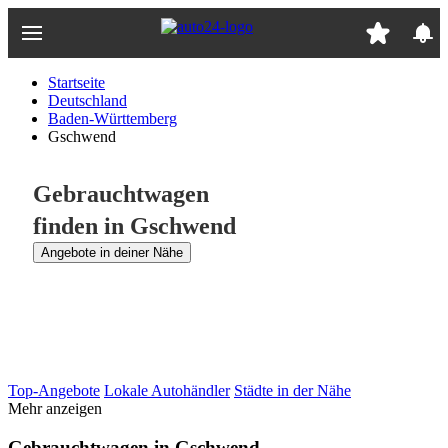
Zum
Hauptinhalt
springen
Startseite
Deutschland
Baden-Württemberg
Gschwend
Gebrauchtwagen
finden in Gschwend
Angebote in deiner Nähe
Top-Angebote
Lokale Autohändler
Städte in der Nähe
Mehr anzeigen
Gebrauchtwagen in Gschwend