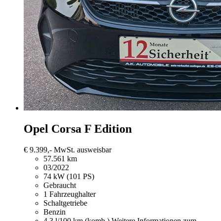
Opel Corsa
F Edition
€ 9.399,-
MwSt. ausweisbar
57.561 km
03/2022
74 kW (101 PS)
Gebraucht
1 Fahrzeughalter
Schaltgetriebe
Benzin
4,3 l/100 km (komb.)
Weitere Informationen zum