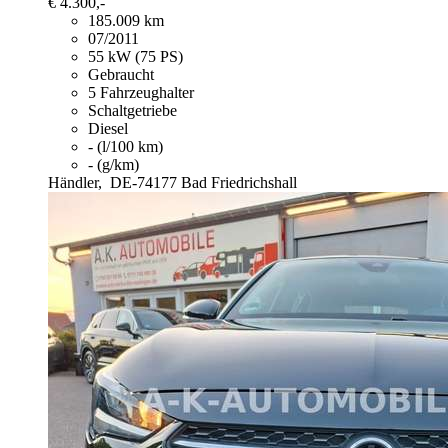
€ 4.300,-
185.009 km
07/2011
55 kW (75 PS)
Gebraucht
5 Fahrzeughalter
Schaltgetriebe
Diesel
- (l/100 km)
- (g/km)
Händler,
DE-74177 Bad Friedrichshall