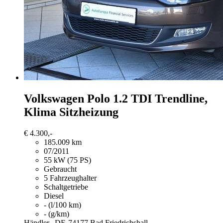
Volkswagen Polo
1.2 TDI Trendline,
Klima Sitzheizung
€ 4.300,-
185.009 km
07/2011
55 kW (75 PS)
Gebraucht
5 Fahrzeughalter
Schaltgetriebe
Diesel
- (l/100 km)
- (g/km)
Händler,
DE-74177 Bad Friedrichshall