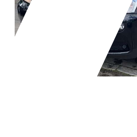
BMW X3
xDrive 20 i
€ 4.600,-
240.000 km
11/2012
135 kW (184 PS)
Gebraucht
2 Fahrzeughalter
Schaltgetriebe