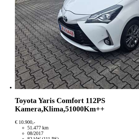
Toyota Yaris
Comfort 112PS
Kamera,Klima,51000Km++
€ 10.900,-
51.477 km
08/2017
82 kW (111 PS)