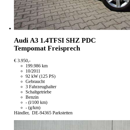
Audi A3
1.4TFSI SHZ PDC
Tempomat Freisprech
€ 3.950,-
199.986 km
10/2011
92 kW (125 PS)
Gebraucht
3 Fahrzeughalter
Schaltgetriebe
Benzin
- (l/100 km)
- (g/km)
Händler,
DE-94365 Parkstetten