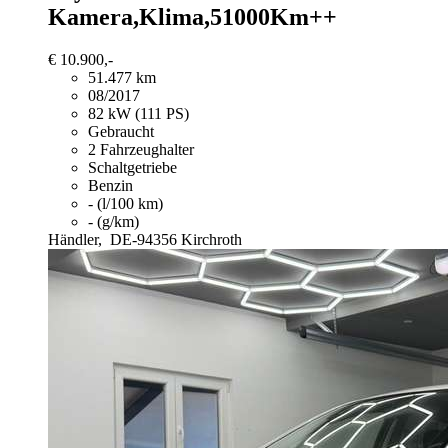
Kamera,Klima,51000Km++
€ 10.900,-
51.477 km
08/2017
82 kW (111 PS)
Gebraucht
2 Fahrzeughalter
Schaltgetriebe
Benzin
- (l/100 km)
- (g/km)
Händler,
DE-94356 Kirchroth