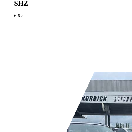
SHZ PDC Modelljahr 2014
€ 6.895,-
186.000 km
08/2013
77 kW (105 PS)
Gebraucht
3 Fahrzeughalter
Schaltgetriebe
Benzin
- (l/100 km)
- (g/km)
Händler,
DE-94365 Parkstetten