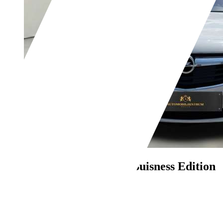
Opel Insignia
Limo | Buisness Edition
| Vollausstattu
€ 8.900,-
115.000 km
10/2016