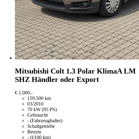
Mitsubishi Colt
1.3 Polar KlimaA LM
SHZ Händler oder Export
€ 1.000,-
159.500 km
03/2010
70 kW (95 PS)
Gebraucht
- (Fahrzeughalter)
Schaltgetriebe
Benzin
- (l/100 km)