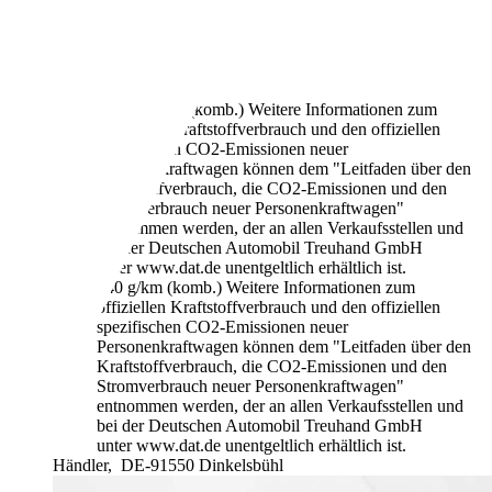
100 kW (136 PS)
Gebraucht
2 Fahrzeughalter
Schaltgetriebe
Diesel
5,9 l/100 km (komb.)
Weitere Informationen zum
offiziellen Kraftstoffverbrauch und den offiziellen
spezifischen CO2-Emissionen neuer
Personenkraftwagen können dem "Leitfaden über den
Kraftstoffverbrauch, die CO2-Emissionen und den
Stromverbrauch neuer Personenkraftwagen"
entnommen werden, der an allen Verkaufsstellen und
bei der Deutschen Automobil Treuhand GmbH
unter www.dat.de unentgeltlich erhältlich ist.
140 g/km (komb.)
Weitere Informationen zum
offiziellen Kraftstoffverbrauch und den offiziellen
spezifischen CO2-Emissionen neuer
Personenkraftwagen können dem "Leitfaden über den
Kraftstoffverbrauch, die CO2-Emissionen und den
Stromverbrauch neuer Personenkraftwagen"
entnommen werden, der an allen Verkaufsstellen und
bei der Deutschen Automobil Treuhand GmbH
unter www.dat.de unentgeltlich erhältlich ist.
Händler,
DE-91550 Dinkelsbühl