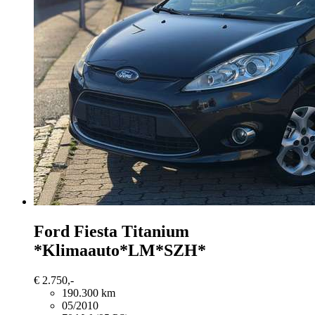
Ford Fiesta
Titanium
*Klimaauto*LM*SZH*
€ 2.750,-
190.300 km
05/2010