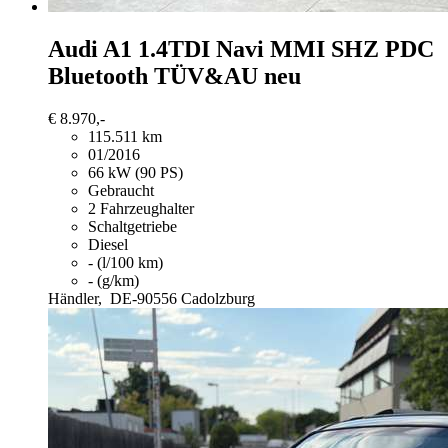
Audi A1
1.4TDI Navi MMI SHZ PDC
Bluetooth TÜV&AU neu
€ 8.970,-
115.511 km
01/2016
66 kW (90 PS)
Gebraucht
2 Fahrzeughalter
Schaltgetriebe
Diesel
- (l/100 km)
- (g/km)
Händler,
DE-90556 Cadolzburg