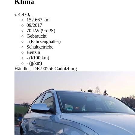
Klima
€ 4.970,-
152.667 km
09/2017
70 kW (95 PS)
Gebraucht
- (Fahrzeughalter)
Schaltgetriebe
Benzin
- (l/100 km)
- (g/km)
Händler,
DE-90556 Cadolzburg