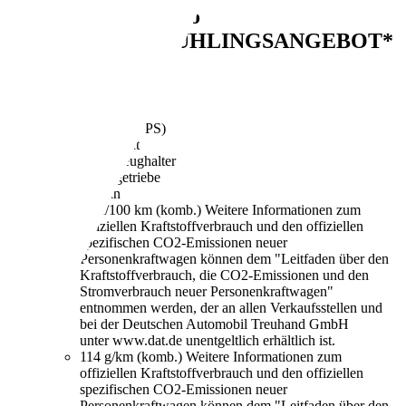
Volkswagen Polo
Trendline*FRÜHLINGSANGEBOT*
€ 3.970,-
180.000 km
01/2015
44 kW (60 PS)
Gebraucht
2 Fahrzeughalter
Schaltgetriebe
Benzin
5,0 l/100 km (komb.)
Weitere Informationen zum
offiziellen Kraftstoffverbrauch und den offiziellen
spezifischen CO2-Emissionen neuer
Personenkraftwagen können dem "Leitfaden über den
Kraftstoffverbrauch, die CO2-Emissionen und den
Stromverbrauch neuer Personenkraftwagen"
entnommen werden, der an allen Verkaufsstellen und
bei der Deutschen Automobil Treuhand GmbH
unter www.dat.de unentgeltlich erhältlich ist.
114 g/km (komb.)
Weitere Informationen zum
offiziellen Kraftstoffverbrauch und den offiziellen
spezifischen CO2-Emissionen neuer
Personenkraftwagen können dem "Leitfaden über den