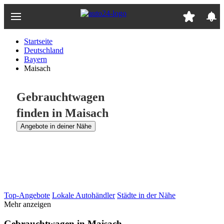
Zum
Hauptinhalt
springen
Startseite
Deutschland
Bayern
Maisach
Gebrauchtwagen
finden in Maisach
Angebote in deiner Nähe
Top-Angebote
Lokale Autohändler
Städte in der Nähe
Mehr anzeigen
Gebrauchtwagen in Maisach