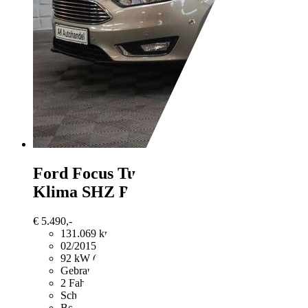
Ford Focus
Turnier Titanium Navi
Klima SHZ PDC
€ 5.490,-
131.069 km
02/2015
92 kW (125 PS)
Gebraucht
2 Fahrzeughalter
Schaltgetriebe
Benzin