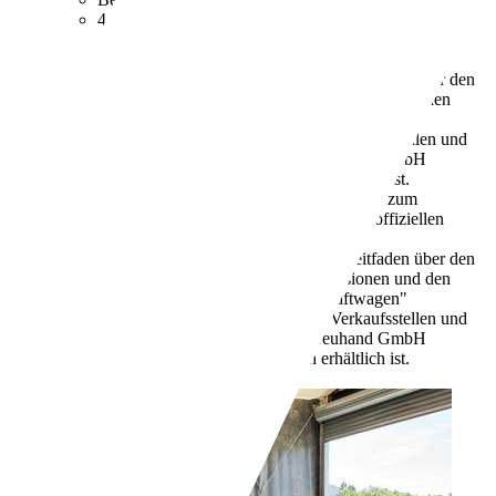
4,8 l/100 km (komb.)
Weitere Informationen zum
offiziellen Kraftstoffverbrauch und den offiziellen
spezifischen CO2-Emissionen neuer
Personenkraftwagen können dem "Leitfaden über den
Kraftstoffverbrauch, die CO2-Emissionen und den
Stromverbrauch neuer Personenkraftwagen"
entnommen werden, der an allen Verkaufsstellen und
bei der Deutschen Automobil Treuhand GmbH
unter www.dat.de unentgeltlich erhältlich ist.
114 g/km (komb.)
Weitere Informationen zum
offiziellen Kraftstoffverbrauch und den offiziellen
spezifischen CO2-Emissionen neuer
Personenkraftwagen können dem "Leitfaden über den
Kraftstoffverbrauch, die CO2-Emissionen und den
Stromverbrauch neuer Personenkraftwagen"
entnommen werden, der an allen Verkaufsstellen und
bei der Deutschen Automobil Treuhand GmbH
unter www.dat.de unentgeltlich erhältlich ist.
Händler,
DE-85354 Freising