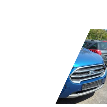
Gebraucht
2 Fahrzeughalter
Schaltgetriebe
Benzin
- (l/100 km)
- (g/km)
Händler,
DE-94365 Parkstetten