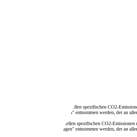
ÜV
llen Kraftstoffverbrauch und den offiziellen spezifischen CO2-Emissi
mverbrauch neuer Personenkraftwagen" entnommen werden, der an all
n Kraftstoffverbrauch und den offiziellen spezifischen CO2-Emissione
mverbrauch neuer Personenkraftwagen" entnommen werden, der an all