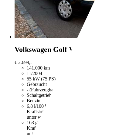
Volkswagen Golf
V Lim. Trendline*T
€ 2.699,-
141.000 km
11/2004
55 kW (75 PS)
Gebraucht
- (Fahrzeughalter)
Schaltgetriebe
Benzin
6,8 l/100 km (komb.)
Weitere Informationen zum offizie
Kraftstoffverbrauch, die CO2-Emissionen und den Stro
unter www.dat.de unentgeltlich erhältlich ist.
163 g/km (komb.)
Weitere Informationen zum offizielle
Kraftstoffverbrauch, die CO2-Emissionen und den Stro
unter www.dat.de unentgeltlich erhältlich ist.