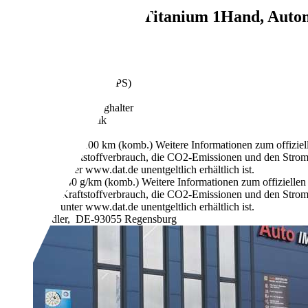
Ford EcoSport
Titanium 1Hand, Auto
€ 5.999,-
80.100 km
10/2018
92 kW (125 PS)
Gebraucht
1 Fahrzeughalter
Automatik
Benzin
6,2 l/100 km (komb.)
Weitere Informationen zum offizie
Kraftstoffverbrauch, die CO2-Emissionen und den Stro
unter www.dat.de unentgeltlich erhältlich ist.
140 g/km (komb.)
Weitere Informationen zum offizielle
Kraftstoffverbrauch, die CO2-Emissionen und den Stro
unter www.dat.de unentgeltlich erhältlich ist.
Händler,
DE-93055 Regensburg