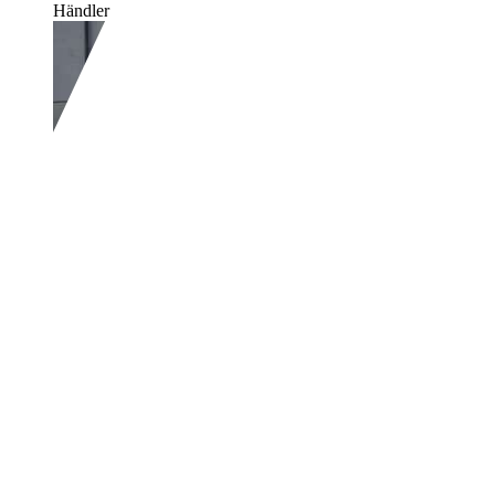
Händler,
DE-93158 Teublitz
Volkswagen Polo
1.4 MPI SHZ PDC 
€ 4.850,-
149.987 km
09/2010
63 kW (86 PS)