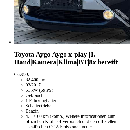
Toyota Aygo
Aygo x-play |1.
Hand|Kamera|Klima|BT|8x bereift
€ 6.999,-
82.400 km
03/2017
51 kW (69 PS)
Gebraucht
1 Fahrzeughalter
Schaltgetriebe
Benzin
4,1 l/100 km (komb.)
Weitere Informationen zum
offiziellen Kraftstoffverbrauch und den offiziellen
spezifischen CO2-Emissionen neuer