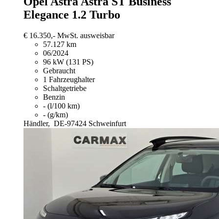
Opel Astra
Astra ST Business
Elegance 1.2 Turbo
€ 16.350,-
MwSt. ausweisbar
57.127 km
06/2024
96 kW (131 PS)
Gebraucht
1 Fahrzeughalter
Schaltgetriebe
Benzin
- (l/100 km)
- (g/km)
Händler,
DE-97424 Schweinfurt