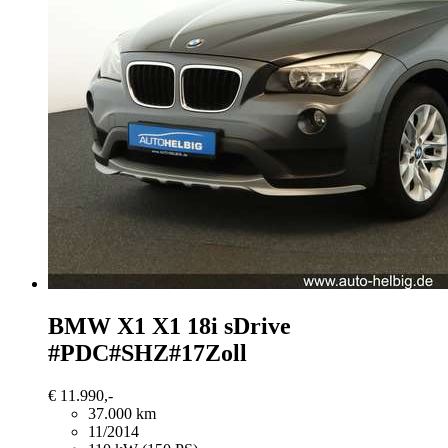
BMW X1
X1 18i sDrive
#PDC#SHZ#17Zoll
€ 11.990,-
37.000 km
11/2014