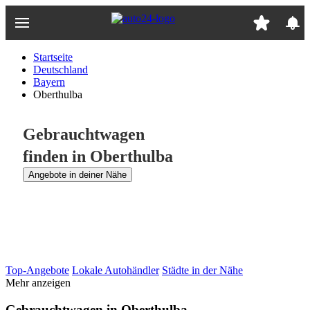
Zum
Hauptinhalt
springen
Startseite
Deutschland
Bayern
Oberthulba
Gebrauchtwagen
finden in Oberthulba
Angebote in deiner Nähe
Top-Angebote
Lokale Autohändler
Städte in der Nähe
Mehr anzeigen
Gebrauchtwagen in Oberthulba