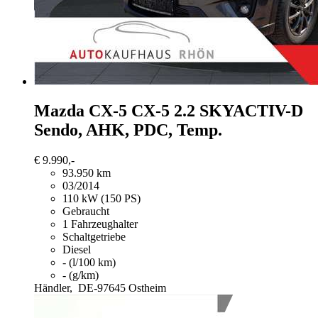
Mazda CX-5
CX-5 2.2 SKYACTIV-D
Sendo, AHK, PDC, Temp.
€ 9.990,-
93.950 km
03/2014
110 kW (150 PS)
Gebraucht
1 Fahrzeughalter
Schaltgetriebe
Diesel
- (l/100 km)
- (g/km)
Händler,
DE-97645 Ostheim