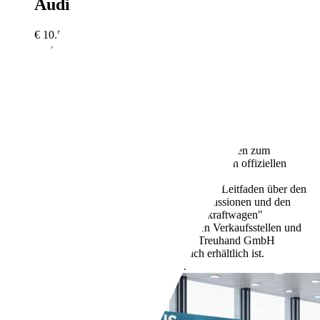
Audi Q3
Q3 2.0 TDI #PDC#Xenon#
€ 10.590,-
139.500 km
06/2015
88 kW (120 PS)
Gebraucht
3 Fahrzeughalter
Schaltgetriebe
Diesel
- (l/100 km)
121 g/km (komb.)
Weitere Informationen zum
offiziellen Kraftstoffverbrauch und den offiziellen
spezifischen CO2-Emissionen neuer
Personenkraftwagen können dem "Leitfaden über den
Kraftstoffverbrauch, die CO2-Emissionen und den
Stromverbrauch neuer Personenkraftwagen"
entnommen werden, der an allen Verkaufsstellen und
bei der Deutschen Automobil Treuhand GmbH
unter www.dat.de unentgeltlich erhältlich ist.
Händler,
DE-97499 Donnersdorf