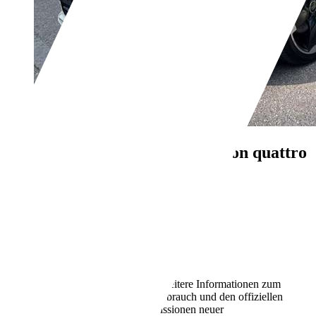
Audi A3
Sportback attraction quattro
€ 11.700,-
146.000 km
11/2013
132 kW (179 PS)
Gebraucht
- (Fahrzeughalter)
Automatik
Benzin
6,6 l/100 km (komb.)
Weitere Informationen zum
offiziellen Kraftstoffverbrauch und den offiziellen
spezifischen CO2-Emissionen neuer