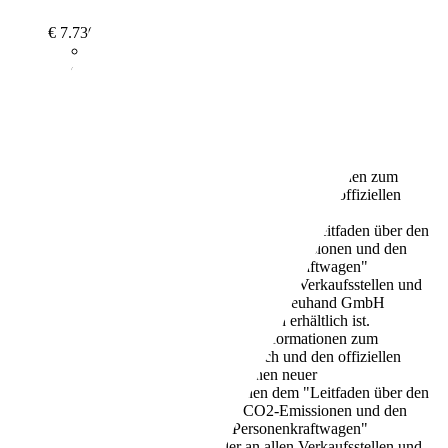
€ 7.730,-
72.391 km
03/2018
66 kW (90 PS)
Gebraucht
3 Fahrzeughalter
Schaltgetriebe
Benzin
5,2 l/100 km (komb.)
Weitere Informationen zum
offiziellen Kraftstoffverbrauch und den offiziellen
spezifischen CO2-Emissionen neuer
Personenkraftwagen können dem "Leitfaden über den
Kraftstoffverbrauch, die CO2-Emissionen und den
Stromverbrauch neuer Personenkraftwagen"
entnommen werden, der an allen Verkaufsstellen und
bei der Deutschen Automobil Treuhand GmbH
unter www.dat.de unentgeltlich erhältlich ist.
120 g/km (komb.)
Weitere Informationen zum
offiziellen Kraftstoffverbrauch und den offiziellen
spezifischen CO2-Emissionen neuer
Personenkraftwagen können dem "Leitfaden über den
Kraftstoffverbrauch, die CO2-Emissionen und den
Stromverbrauch neuer Personenkraftwagen"
entnommen werden, der an allen Verkaufsstellen und