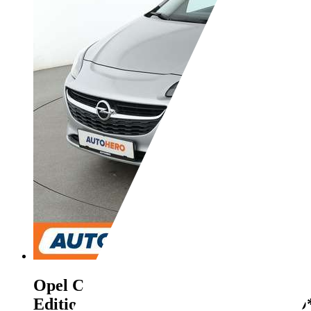
Opel Corsa
1.4
Edition*PDC*SHZ*KLIMA*TEMPO