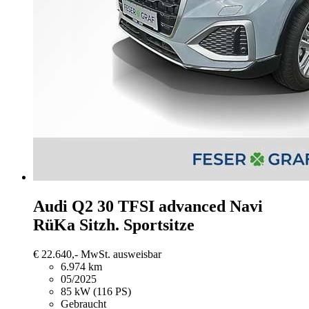
Audi Q2
30 TFSI advanced Navi
RüKa Sitzh. Sportsitze
€ 22.640,-
MwSt. ausweisbar
6.974 km
05/2025
85 kW (116 PS)
Gebraucht