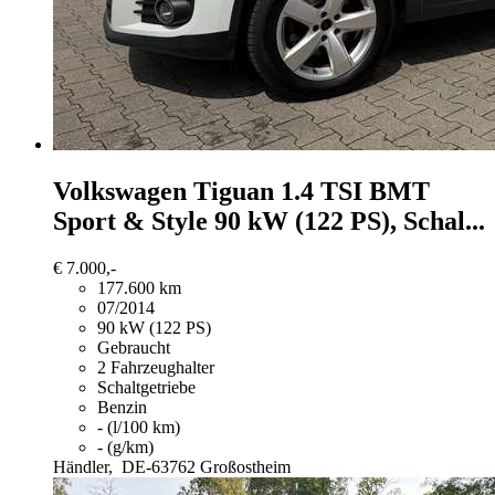
Volkswagen Tiguan
1.4 TSI BMT
Sport & Style 90 kW (122 PS), Schal...
€ 7.000,-
177.600 km
07/2014
90 kW (122 PS)
Gebraucht
2 Fahrzeughalter
Schaltgetriebe
Benzin
- (l/100 km)
- (g/km)
Händler,
DE-63762 Großostheim