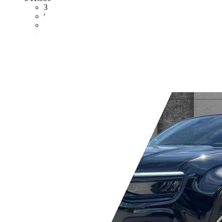
34.000 km
06/2023
55 kW (75 PS)
Gebraucht
2 Fahrzeughalter
Schaltgetriebe
Benzin
- (l/100 km)
- (g/km)
Händler,
DE-63739 Aschaffenburg