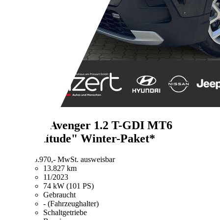
Jeep Avenger
1.2 T-GDI MT6
"Altitude" Winter-Paket*
€ 16.970,-
MwSt. ausweisbar
13.827 km
11/2023
74 kW (101 PS)
Gebraucht
- (Fahrzeughalter)
Schaltgetriebe