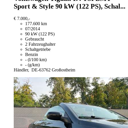
Sport & Style 90 kW (122 PS), Schal...
€ 7.000,-
177.600 km
07/2014
90 kW (122 PS)
Gebraucht
2 Fahrzeughalter
Schaltgetriebe
Benzin
- (l/100 km)
- (g/km)
Händler,
DE-63762 Großostheim