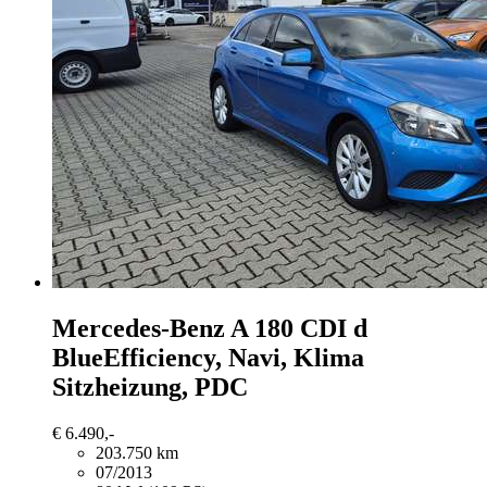
Mercedes-Benz A 180
CDI d
BlueEfficiency, Navi, Klima
Sitzheizung, PDC
€ 6.490,-
203.750 km
07/2013