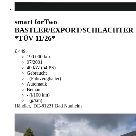
smart forTwo
BASTLER/EXPORT/SCHLACHTER
*TÜV 11/26*
€ 449,-
190.000 km
07/2001
40 kW (54 PS)
Gebraucht
- (Fahrzeughalter)
Automatik
Benzin
- (l/100 km)
- (g/km)
Händler,
DE-61231 Bad Nauheim