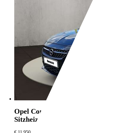
Opel Corsa
F 1.2 Elegance,
Sitzheizung
€ 11.950,-
MwSt. ausweisbar