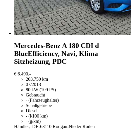
Mercedes-Benz A 180
CDI d
BlueEfficiency, Navi, Klima
Sitzheizung, PDC
€ 6.490,-
203.750 km
07/2013
80 kW (109 PS)
Gebraucht
- (Fahrzeughalter)
Schaltgetriebe
Diesel
- (l/100 km)
- (g/km)
Händler,
DE-63110 Rodgau-Nieder Roden