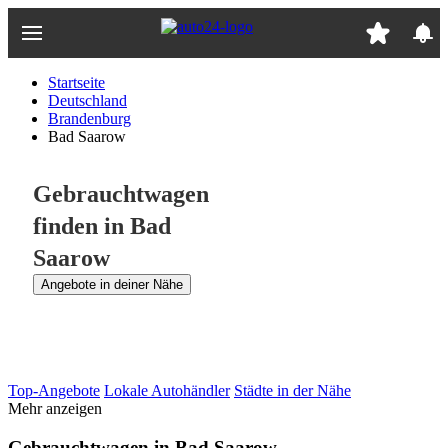
Zum
Hauptinhalt
springen
Startseite
Deutschland
Brandenburg
Bad Saarow
Gebrauchtwagen
finden in Bad
Saarow
Angebote in deiner Nähe
Top-Angebote
Lokale Autohändler
Städte in der Nähe
Mehr anzeigen
Gebrauchtwagen in Bad Saarow