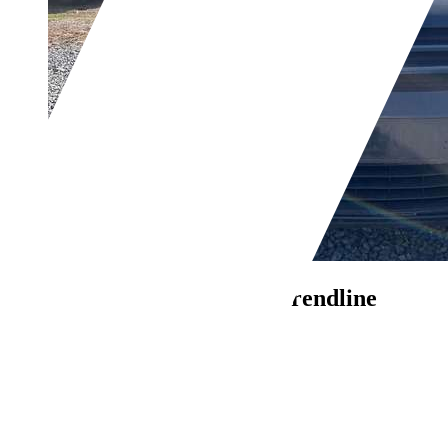
Volkswagen Golf Plus
Trendline
€ 1.200,-
167.000 km
10/2010
55 kW (75 PS)
Gebraucht
2 Fahrzeughalter