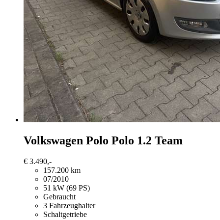
Volkswagen Polo
Polo 1.2 Team
€ 3.490,-
157.200 km
07/2010
51 kW (69 PS)
Gebraucht
3 Fahrzeughalter
Schaltgetriebe