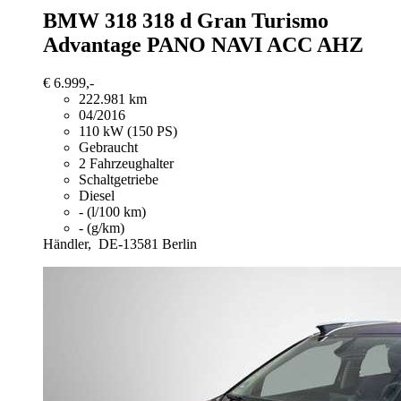
BMW 318
318 d Gran Turismo
Advantage PANO NAVI ACC AHZ
€ 6.999,-
222.981 km
04/2016
110 kW (150 PS)
Gebraucht
2 Fahrzeughalter
Schaltgetriebe
Diesel
- (l/100 km)
- (g/km)
Händler,
DE-13581 Berlin