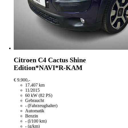
Citroen C4 Cactus
Shine
Edition*NAVI*R-KAM
€ 9.900,-
17.407 km
11/2015
60 kW (82 PS)
Gebraucht
- (Fahrzeughalter)
Automatik
Benzin
- (l/100 km)
- (g/km)