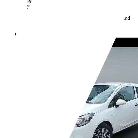
Personenkraftwagen können dem "Leitfaden über den
Kraftstoffverbrauch, die CO2-Emissionen und den
Stromverbrauch neuer Personenkraftwagen"
entnommen werden, der an allen Verkaufsstellen und
bei der Deutschen Automobil Treuhand GmbH
unter www.dat.de unentgeltlich erhältlich ist.
Händler,
DE-15907 Lübben (Spreewald)