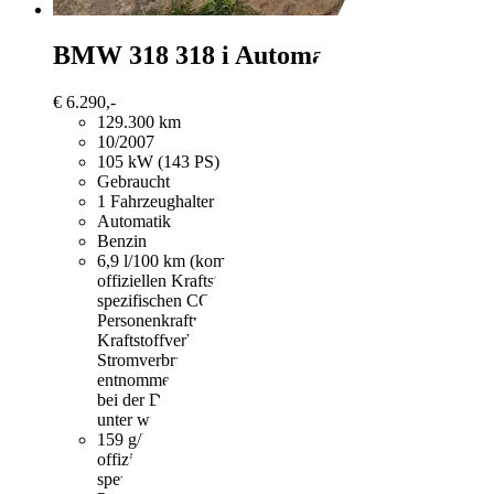
BMW 318
318 i Automatik TÜV Neu
€ 6.290,-
129.300 km
10/2007
105 kW (143 PS)
Gebraucht
1 Fahrzeughalter
Automatik
Benzin
6,9 l/100 km (komb.)
Weitere Informationen zum
offiziellen Kraftstoffverbrauch und den offiziellen
spezifischen CO2-Emissionen neuer
Personenkraftwagen können dem "Leitfaden über den
Kraftstoffverbrauch, die CO2-Emissionen und den
Stromverbrauch neuer Personenkraftwagen"
entnommen werden, der an allen Verkaufsstellen und
bei der Deutschen Automobil Treuhand GmbH
unter www.dat.de unentgeltlich erhältlich ist.
159 g/km (komb.)
Weitere Informationen zum
offiziellen Kraftstoffverbrauch und den offiziellen
spezifischen CO2-Emissionen neuer