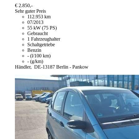
€ 2.850,-
Sehr guter Preis
112.953 km
07/2013
55 kW (75 PS)
Gebraucht
1 Fahrzeughalter
Schaltgetriebe
Benzin
- (l/100 km)
- (g/km)
Händler,
DE-13187 Berlin - Pankow