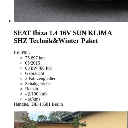
SEAT Ibiza
1.4 16V SUN KLIMA
SHZ Technik&Winter Paket
€ 6.990,-
75.697 km
05/2015
63 kW (86 PS)
Gebraucht
2 Fahrzeughalter
Schaltgetriebe
Benzin
- (l/100 km)
- (g/km)
Händler,
DE-13581 Berlin