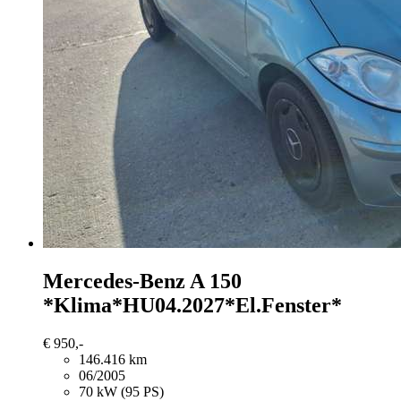
Mercedes-Benz A 150
*Klima*HU04.2027*El.Fenster*
€ 950,-
146.416 km
06/2005
70 kW (95 PS)