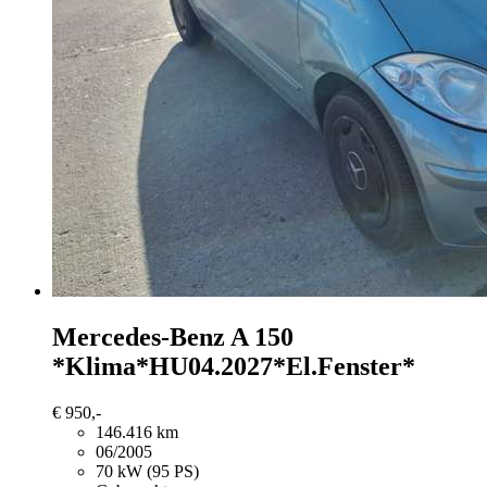
Mercedes-Benz A 150
*Klima*HU04.2027*El.Fenster*
€ 950,-
146.416 km
06/2005
70 kW (95 PS)