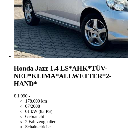
Honda Jazz
1.4 LS*AHK*TÜV-
NEU*KLIMA*ALLWETTER*2-
HAND*
€ 1.990,-
178.000 km
07/2008
61 kW (83 PS)
Gebraucht
2 Fahrzeughalter
Schaltgetriebe