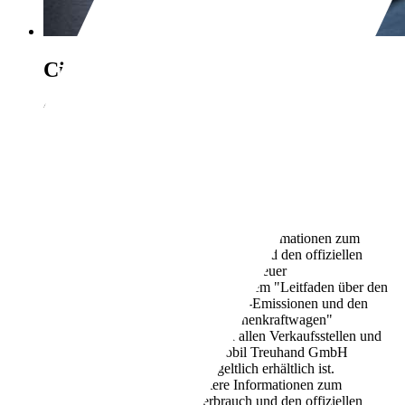
Citroen C3
YOU 1.2 100
€ 13.290,-
20.762 km
02/2025
74 kW (101 PS)
Gebraucht
1 Fahrzeughalter
Schaltgetriebe
Benzin
5,6 l/100 km (komb.)
Weitere Informationen zum
offiziellen Kraftstoffverbrauch und den offiziellen
spezifischen CO2-Emissionen neuer
Personenkraftwagen können dem "Leitfaden über den
Kraftstoffverbrauch, die CO2-Emissionen und den
Stromverbrauch neuer Personenkraftwagen"
entnommen werden, der an allen Verkaufsstellen und
bei der Deutschen Automobil Treuhand GmbH
unter www.dat.de unentgeltlich erhältlich ist.
127 g/km (komb.)
Weitere Informationen zum
offiziellen Kraftstoffverbrauch und den offiziellen