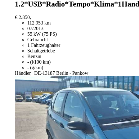
1.2*USB*Radio*Tempo*Klima*1Han
€ 2.850,-
112.953 km
07/2013
55 kW (75 PS)
Gebraucht
1 Fahrzeughalter
Schaltgetriebe
Benzin
- (l/100 km)
- (g/km)
Händler,
DE-13187 Berlin - Pankow