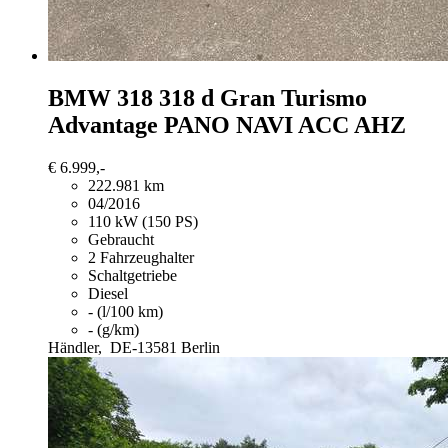
BMW 318
318 d Gran Turismo
Advantage PANO NAVI ACC AHZ
€ 6.999,-
222.981 km
04/2016
110 kW (150 PS)
Gebraucht
2 Fahrzeughalter
Schaltgetriebe
Diesel
- (l/100 km)
- (g/km)
Händler,
DE-13581 Berlin