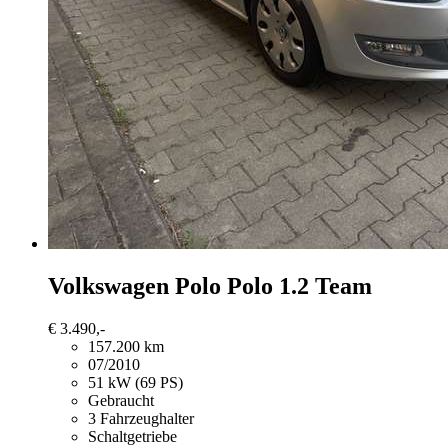
Volkswagen Polo
Polo 1.2 Team
€ 3.490,-
157.200 km
07/2010
51 kW (69 PS)
Gebraucht
3 Fahrzeughalter
Schaltgetriebe