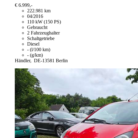
€ 6.999,-
222.981 km
04/2016
110 kW (150 PS)
Gebraucht
2 Fahrzeughalter
Schaltgetriebe
Diesel
- (l/100 km)
- (g/km)
Händler,
DE-13581 Berlin