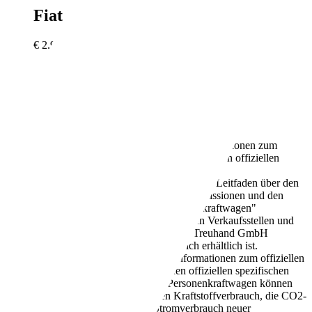
Fiat 500
Panorama, Klima, 2 Hand
€ 2.980,-
161.099 km
12/2010
63 kW (86 PS)
Gebraucht
2 Fahrzeughalter
Schaltgetriebe
Benzin
4,0 l/100 km (komb.)
Weitere Informationen zum
offiziellen Kraftstoffverbrauch und den offiziellen
spezifischen CO2-Emissionen neuer
Personenkraftwagen können dem "Leitfaden über den
Kraftstoffverbrauch, die CO2-Emissionen und den
Stromverbrauch neuer Personenkraftwagen"
entnommen werden, der an allen Verkaufsstellen und
bei der Deutschen Automobil Treuhand GmbH
unter www.dat.de unentgeltlich erhältlich ist.
95 g/km (komb.)
Weitere Informationen zum offiziellen
Kraftstoffverbrauch und den offiziellen spezifischen
CO2-Emissionen neuer Personenkraftwagen können
dem "Leitfaden über den Kraftstoffverbrauch, die CO2-
Emissionen und den Stromverbrauch neuer