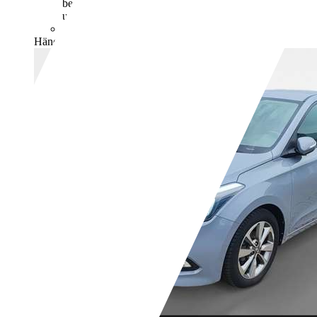
bei der Deutschen Automobil Treuhand GmbH
unter www.dat.de unentgeltlich erhältlich ist.
G (komb.)
Händler,
DE-12305 Berlin