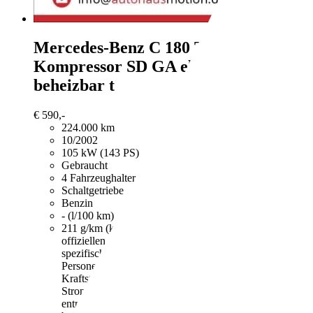
Mercedes-Benz C 180
T-Modell
Kompressor SD GA el.SP Spieg.
beheizbar t
€ 590,-
224.000 km
10/2002
105 kW (143 PS)
Gebraucht
4 Fahrzeughalter
Schaltgetriebe
Benzin
- (l/100 km)
211 g/km (komb.)
Weitere Informationen zum
offiziellen Kraftstoffverbrauch und den offiziellen
spezifischen CO2-Emissionen neuer
Personenkraftwagen können dem "Leitfaden über den
Kraftstoffverbrauch, die CO2-Emissionen und den
Stromverbrauch neuer Personenkraftwagen"
entnommen werden, der an allen Verkaufsstellen und