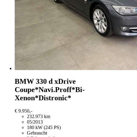
BMW 330
d xDrive
Coupe*Navi.Proff*Bi-
Xenon*Distronic*
€ 9.950,-
232.973 km
05/2013
180 kW (245 PS)
Gebraucht