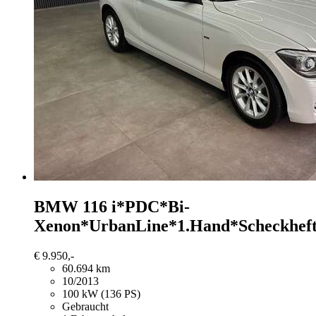
BMW 116
i*PDC*Bi-
Xenon*UrbanLine*1.Hand*Scheckhef
€ 9.950,-
60.694 km
10/2013
100 kW (136 PS)
Gebraucht