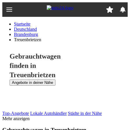
Zum
Hauptinhalt
springen
Startseite
Deutschland
Brandenburg
Treuenbrietzen
Gebrauchtwagen
finden in
Treuenbrietzen
Angebote in deiner Nähe
Top-Angebote
Lokale Autohändler
Städte in der Nähe
Mehr anzeigen
Gebrauchtwagen in Treuenbrietzen