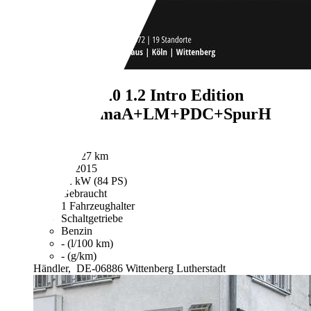
Hyundai i20
1.2 Intro Edition
SHZ+KlimaA+LM+PDC+SpurH
€ 7.880,-
85.427 km
05/2015
62 kW (84 PS)
Gebraucht
1 Fahrzeughalter
Schaltgetriebe
Benzin
- (l/100 km)
- (g/km)
Händler,
DE-06886 Wittenberg Lutherstadt