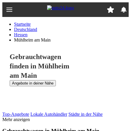
Zum
Hauptinhalt
springen
Startseite
Deutschland
Hessen
Mühlheim am Main
Gebrauchtwagen
finden in Mühlheim
am Main
Angebote in deiner Nähe
Top-Angebote
Lokale Autohändler
Städte in der Nähe
Mehr anzeigen
Gebrauchtwagen in Mühlheim am Main