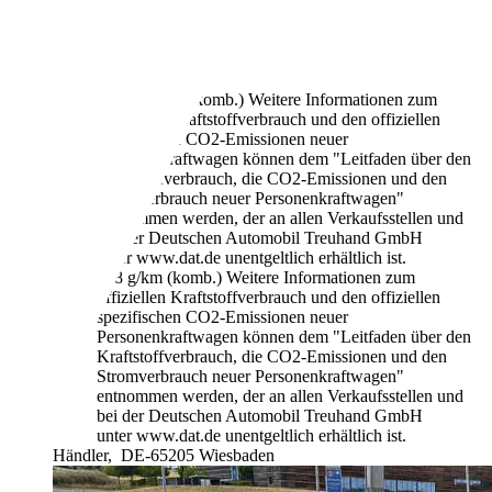
92 kW (125 PS)
Gebraucht
2 Fahrzeughalter
Automatik
Benzin
5,9 l/100 km (komb.)
Weitere Informationen zum
offiziellen Kraftstoffverbrauch und den offiziellen
spezifischen CO2-Emissionen neuer
Personenkraftwagen können dem "Leitfaden über den
Kraftstoffverbrauch, die CO2-Emissionen und den
Stromverbrauch neuer Personenkraftwagen"
entnommen werden, der an allen Verkaufsstellen und
bei der Deutschen Automobil Treuhand GmbH
unter www.dat.de unentgeltlich erhältlich ist.
138 g/km (komb.)
Weitere Informationen zum
offiziellen Kraftstoffverbrauch und den offiziellen
spezifischen CO2-Emissionen neuer
Personenkraftwagen können dem "Leitfaden über den
Kraftstoffverbrauch, die CO2-Emissionen und den
Stromverbrauch neuer Personenkraftwagen"
entnommen werden, der an allen Verkaufsstellen und
bei der Deutschen Automobil Treuhand GmbH
unter www.dat.de unentgeltlich erhältlich ist.
Händler,
DE-65205 Wiesbaden