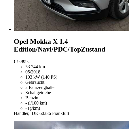
Opel Mokka X
1.4
Edition/Navi/PDC/TopZustand
€ 9.999,-
53.244 km
05/2018
103 kW (140 PS)
Gebraucht
2 Fahrzeughalter
Schaltgetriebe
Benzin
- (l/100 km)
- (g/km)
Händler,
DE-60386 Frankfurt