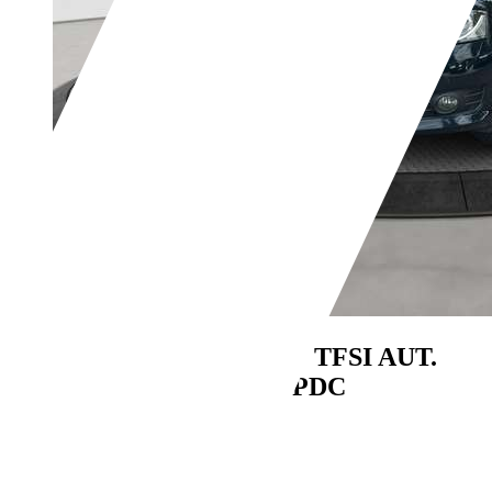
Audi A3
Sportback 1.4 TFSI AUT.
XENON PANO SHZ PDC
€ 7.480,-
109.600 km
03/2010