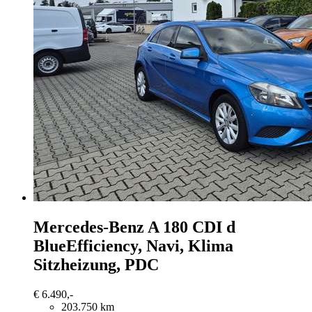
Mercedes-Benz A 180
CDI d
BlueEfficiency, Navi, Klima
Sitzheizung, PDC
€ 6.490,-
203.750 km