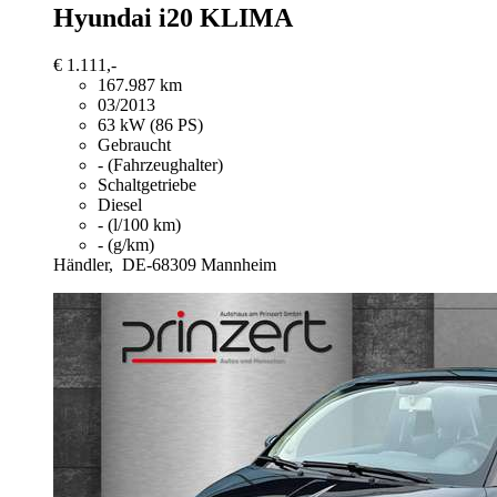
Hyundai i20
KLIMA
€ 1.111,-
167.987 km
03/2013
63 kW (86 PS)
Gebraucht
- (Fahrzeughalter)
Schaltgetriebe
Diesel
- (l/100 km)
- (g/km)
Händler,
DE-68309 Mannheim