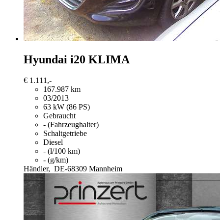
Hyundai i20
KLIMA
€ 1.111,-
167.987 km
03/2013
63 kW (86 PS)
Gebraucht
- (Fahrzeughalter)
Schaltgetriebe
Diesel
- (l/100 km)
- (g/km)
Händler,
DE-68309 Mannheim