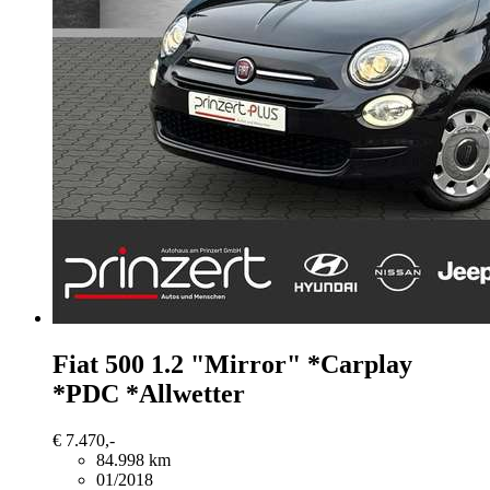
Fiat 500
1.2 "Mirror" *Carplay
*PDC *Allwetter
€ 7.470,-
84.998 km
01/2018