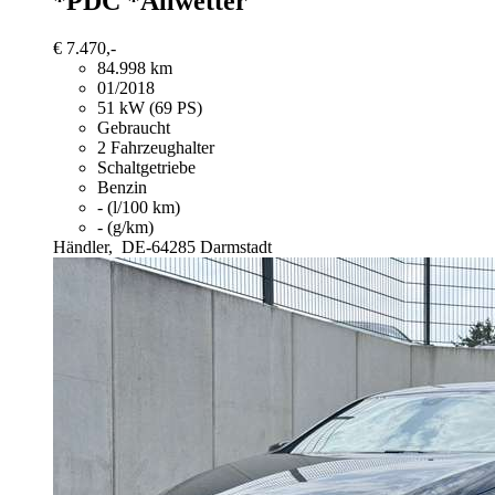
*PDC *Allwetter
€ 7.470,-
84.998 km
01/2018
51 kW (69 PS)
Gebraucht
2 Fahrzeughalter
Schaltgetriebe
Benzin
- (l/100 km)
- (g/km)
Händler,
DE-64285 Darmstadt