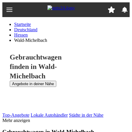
Zum
Hauptinhalt
springen
Startseite
Deutschland
Hessen
Wald-Michelbach
Gebrauchtwagen
finden in Wald-
Michelbach
Angebote in deiner Nähe
Top-Angebote
Lokale Autohändler
Städte in der Nähe
Mehr anzeigen
Gebrauchtwagen in Wald-Michelbach