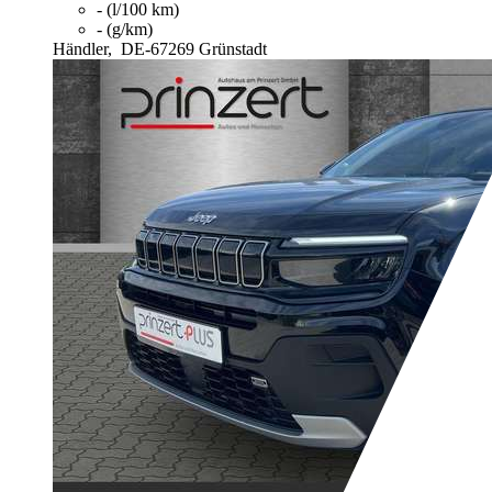
- (l/100 km)
- (g/km)
Händler,
DE-67269 Grünstadt