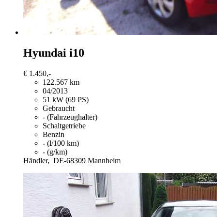
Hyundai i10
€ 1.450,-
122.567 km
04/2013
51 kW (69 PS)
Gebraucht
- (Fahrzeughalter)
Schaltgetriebe
Benzin
- (l/100 km)
- (g/km)
Händler,
DE-68309 Mannheim