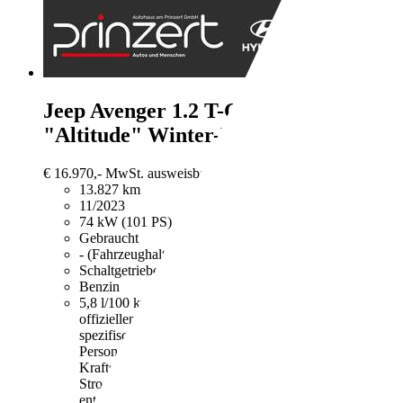
Jeep Avenger
1.2 T-GDI MT6
"Altitude" Winter-Paket*
€ 16.970,-
MwSt. ausweisbar
13.827 km
11/2023
74 kW (101 PS)
Gebraucht
- (Fahrzeughalter)
Schaltgetriebe
Benzin
5,8 l/100 km (komb.)
Weitere Informationen zum
offiziellen Kraftstoffverbrauch und den offiziellen
spezifischen CO2-Emissionen neuer
Personenkraftwagen können dem "Leitfaden über den
Kraftstoffverbrauch, die CO2-Emissionen und den
Stromverbrauch neuer Personenkraftwagen"
entnommen werden, der an allen Verkaufsstellen und