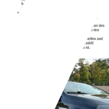
bei der Deutschen Automobil Treuhand GmbH
unter www.dat.de unentgeltlich erhältlich ist.
131 g/km (komb.)
Weitere Informationen zum
offiziellen Kraftstoffverbrauch und den offiziellen
spezifischen CO2-Emissionen neuer
Personenkraftwagen können dem "Leitfaden über den
Kraftstoffverbrauch, die CO2-Emissionen und den
Stromverbrauch neuer Personenkraftwagen"
entnommen werden, der an allen Verkaufsstellen und
bei der Deutschen Automobil Treuhand GmbH
unter www.dat.de unentgeltlich erhältlich ist.
D (komb.)
Händler,
DE-64285 Darmstadt