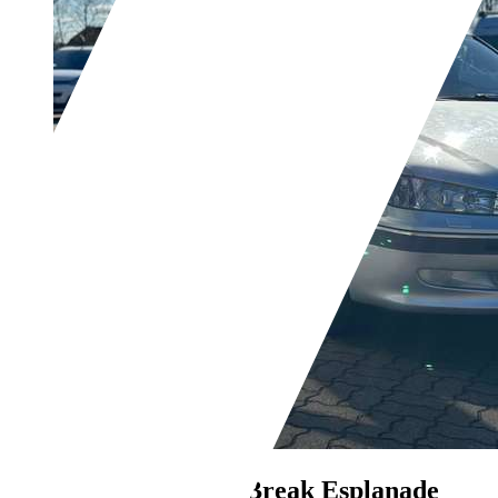
Peugeot 406
406 Break Esplanade