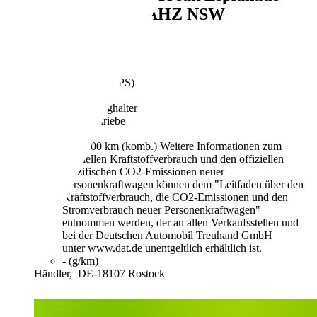
Avantage Sitzh AHZ NSW
€ 2.990,-
233.393 km
01/2004
85 kW (116 PS)
Gebraucht
5 Fahrzeughalter
Schaltgetriebe
Benzin
7,9 l/100 km (komb.)
Weitere Informationen zum
offiziellen Kraftstoffverbrauch und den offiziellen
spezifischen CO2-Emissionen neuer
Personenkraftwagen können dem "Leitfaden über den
Kraftstoffverbrauch, die CO2-Emissionen und den
Stromverbrauch neuer Personenkraftwagen"
entnommen werden, der an allen Verkaufsstellen und
bei der Deutschen Automobil Treuhand GmbH
unter www.dat.de unentgeltlich erhältlich ist.
- (g/km)
Händler,
DE-18107 Rostock