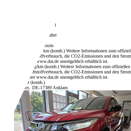
€ 25.480,-
12.483 km
11/2024
79 kW (107 PS)
Gebraucht
1 Fahrzeughalter
Automatik
Elektro/Benzin
5,4 l/100 km (komb.)
Weitere Informationen zum offizie
Kraftstoffverbrauch, die CO2-Emissionen und den Stro
unter www.dat.de unentgeltlich erhältlich ist.
122 g/km (komb.)
Weitere Informationen zum offizielle
Kraftstoffverbrauch, die CO2-Emissionen und den Stro
unter www.dat.de unentgeltlich erhältlich ist.
D (komb.)
Händler,
DE-17389 Anklam