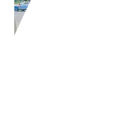
Renault Captur
ENERGY TCe 120 EDC
€ 9.870,-
121.108 km
05/2017
84 kW (114 PS)
Gebraucht
2 Fahrzeughalter