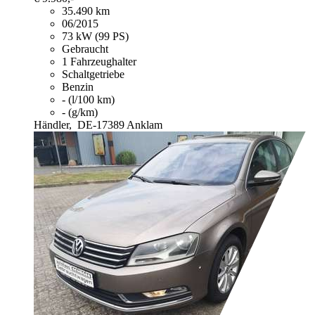
35.490 km
06/2015
73 kW (99 PS)
Gebraucht
1 Fahrzeughalter
Schaltgetriebe
Benzin
- (l/100 km)
- (g/km)
Händler,
DE-17389 Anklam