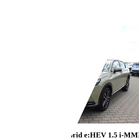
Automatik
Benzin
- (l/100 km)
- (g/km)
Händler,
DE-17389 Anklam
Honda HR-V
Hybrid e:HEV 1.5 i-MM