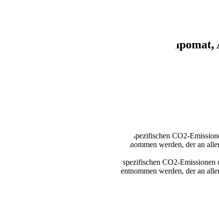
tion -Dach, Navi, Sitzheizung, Tempomat, 
llen Kraftstoffverbrauch und den offiziellen spezifischen CO2-Emissi
mverbrauch neuer Personenkraftwagen" entnommen werden, der an all
n Kraftstoffverbrauch und den offiziellen spezifischen CO2-Emissione
mverbrauch neuer Personenkraftwagen" entnommen werden, der an all