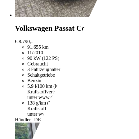
Volkswagen Passat
Comfortline BlueMo
€ 8.790,-
91.655 km
11/2010
90 kW (122 PS)
Gebraucht
3 Fahrzeughalter
Schaltgetriebe
Benzin
5,9 l/100 km (komb.)
Weitere Informationen zum offizie
Kraftstoffverbrauch, die CO2-Emissionen und den Stro
unter www.dat.de unentgeltlich erhältlich ist.
138 g/km (komb.)
Weitere Informationen zum offizielle
Kraftstoffverbrauch, die CO2-Emissionen und den Stro
unter www.dat.de unentgeltlich erhältlich ist.
Händler,
DE-17438 Wolgast