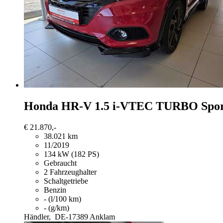
Honda HR-V
1.5 i-VTEC TURBO Spo
€ 21.870,-
38.021 km
11/2019
134 kW (182 PS)
Gebraucht
2 Fahrzeughalter
Schaltgetriebe
Benzin
- (l/100 km)
- (g/km)
Händler,
DE-17389 Anklam