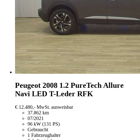
Peugeot 2008
1.2 PureTech Allure
Navi LED T-Leder RFK
€ 12.480,-
MwSt. ausweisbar
37.862 km
07/2021
96 kW (131 PS)
Gebraucht
1 Fahrzeughalter