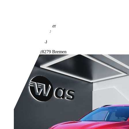
149.505 km
10/2010
77 kW (105 PS)
Gebraucht
3 Fahrzeughalter
Schaltgetriebe
Benzin
- (l/100 km)
- (g/km)
Händler,
DE-28279 Bremen