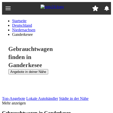
Zum
Hauptinhalt
springen
Startseite
Deutschland
Niedersachsen
Ganderkesee
Gebrauchtwagen
finden in
Ganderkesee
Angebote in deiner Nähe
Top-Angebote
Lokale Autohändler
Städte in der Nähe
Mehr anzeigen
Gebrauchtwagen in Ganderkesee