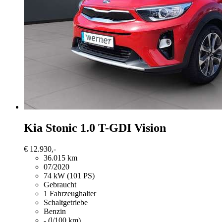
Kia Stonic
1.0 T-GDI Vision
€ 12.930,-
36.015 km
07/2020
74 kW (101 PS)
Gebraucht
1 Fahrzeughalter
Schaltgetriebe
Benzin
- (l/100 km)