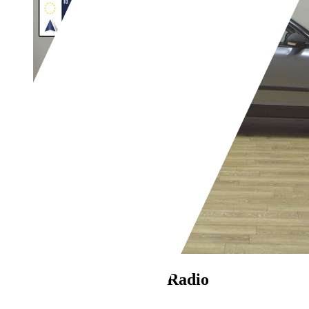
Skoda Yeti
1.2 TSI Radio
€ 3.290,-