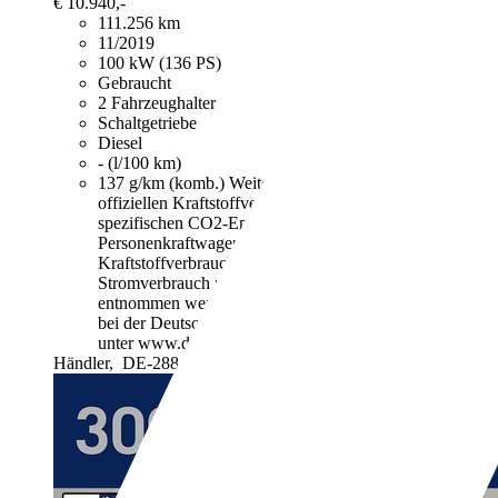
€ 10.940,-
111.256 km
11/2019
100 kW (136 PS)
Gebraucht
2 Fahrzeughalter
Schaltgetriebe
Diesel
- (l/100 km)
137 g/km (komb.)
Weitere Informationen zum
offiziellen Kraftstoffverbrauch und den offiziellen
spezifischen CO2-Emissionen neuer
Personenkraftwagen können dem "Leitfaden über den
Kraftstoffverbrauch, die CO2-Emissionen und den
Stromverbrauch neuer Personenkraftwagen"
entnommen werden, der an allen Verkaufsstellen und
bei der Deutschen Automobil Treuhand GmbH
unter www.dat.de unentgeltlich erhältlich ist.
Händler,
DE-28816 Stuhr