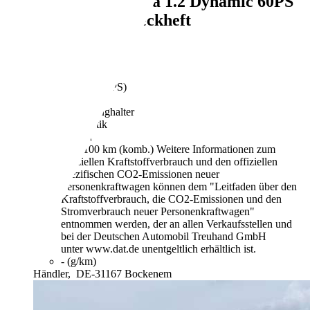
Fiat Panda
Panda 1.2 Dynamic 60PS
Automatik Scheckheft
€ 3.990,-
72.501 km
04/2009
44 kW (60 PS)
Gebraucht
2 Fahrzeughalter
Automatik
Benzin
5,4 l/100 km (komb.)
Weitere Informationen zum
offiziellen Kraftstoffverbrauch und den offiziellen
spezifischen CO2-Emissionen neuer
Personenkraftwagen können dem "Leitfaden über den
Kraftstoffverbrauch, die CO2-Emissionen und den
Stromverbrauch neuer Personenkraftwagen"
entnommen werden, der an allen Verkaufsstellen und
bei der Deutschen Automobil Treuhand GmbH
unter www.dat.de unentgeltlich erhältlich ist.
- (g/km)
Händler,
DE-31167 Bockenem