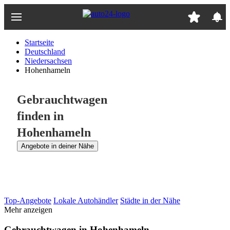
Zum
Hauptinhalt
springen
Startseite
Deutschland
Niedersachsen
Hohenhameln
Gebrauchtwagen
finden in
Hohenhameln
Angebote in deiner Nähe
Top-Angebote
Lokale Autohändler
Städte in der Nähe
Mehr anzeigen
Gebrauchtwagen in Hohenhameln