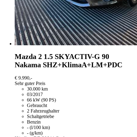
Mazda 2
1.5 SKYACTIV-G 90
Nakama SHZ+KlimaA+LM+PDC
€ 9.990,-
Sehr guter Preis
30.000 km
03/2017
66 kW (90 PS)
Gebraucht
2 Fahrzeughalter
Schaltgetriebe
Benzin
- (l/100 km)
- (g/km)