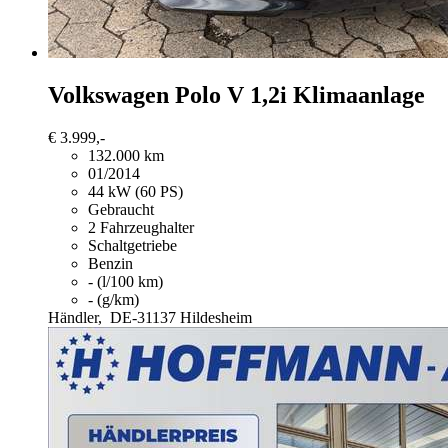
Volkswagen Polo
V 1,2i Klimaanlage
€ 3.999,-
132.000 km
01/2014
44 kW (60 PS)
Gebraucht
2 Fahrzeughalter
Schaltgetriebe
Benzin
- (l/100 km)
- (g/km)
Händler,
DE-31137 Hildesheim