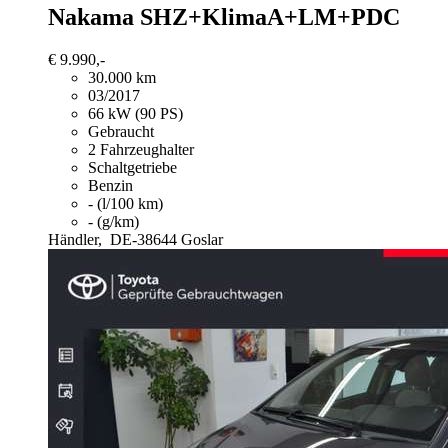
Nakama SHZ+KlimaA+LM+PDC
€ 9.990,-
30.000 km
03/2017
66 kW (90 PS)
Gebraucht
2 Fahrzeughalter
Schaltgetriebe
Benzin
- (l/100 km)
- (g/km)
Händler,
DE-38644 Goslar