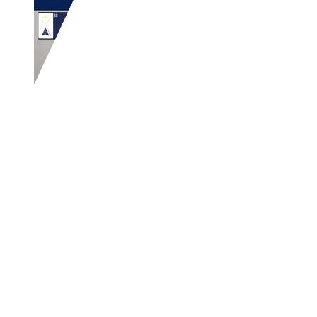
Volkswagen Lupo
1.0 4-Sitzer Schiebe
€ 450,-
148.631 km
09/2000
37 kW (50 PS)
Gebraucht
4 Fahrzeughalter