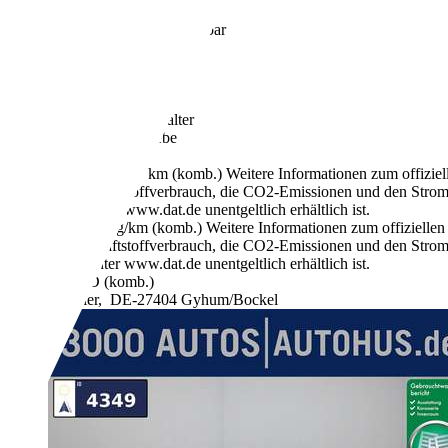
€ 7.180,-
MwSt. ausweisbar
90.821 km
01/2021
55 kW (75 PS)
Gebraucht
1 Fahrzeughalter
Schaltgetriebe
Benzin
5,9 l/100 km (komb.)
Weitere Informationen zum offizie
Kraftstoffverbrauch, die CO2-Emissionen und den Stro
unter www.dat.de unentgeltlich erhältlich ist.
133 g/km (komb.)
Weitere Informationen zum offizielle
Kraftstoffverbrauch, die CO2-Emissionen und den Stro
unter www.dat.de unentgeltlich erhältlich ist.
D (komb.)
Händler,
DE-27404 Gyhum/Bockel