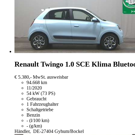
Renault Twingo
1.0 SCE Klima Blueto
€ 5.380,-
MwSt. ausweisbar
94.668 km
11/2020
54 kW (73 PS)
Gebraucht
1 Fahrzeughalter
Schaltgetriebe
Benzin
- (l/100 km)
- (g/km)
Händler,
DE-27404 Gyhum/Bockel