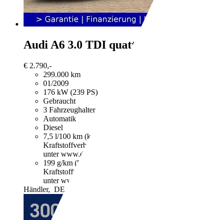
Audi A6
3.0 TDI quattro Avant*LED
€ 2.790,-
299.000 km
01/2009
176 kW (239 PS)
Gebraucht
3 Fahrzeughalter
Automatik
Diesel
7,5 l/100 km (komb.)
Weitere Informationen zum offizie
Kraftstoffverbrauch, die CO2-Emissionen und den Stro
unter www.dat.de unentgeltlich erhältlich ist.
199 g/km (komb.)
Weitere Informationen zum offizielle
Kraftstoffverbrauch, die CO2-Emissionen und den Stro
unter www.dat.de unentgeltlich erhältlich ist.
Händler,
DE-27383 Scheeßel