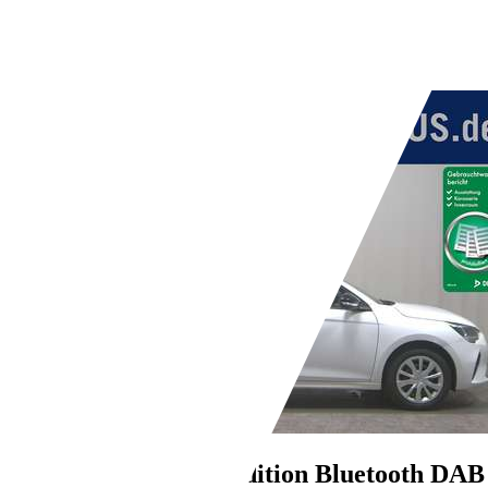
Schaltgetriebe
Benzin
- (l/100 km)
- (g/km)
Händler,
DE-27404 Gyhum/Bockel
Opel Corsa
1.2 Edition Bluetooth DA