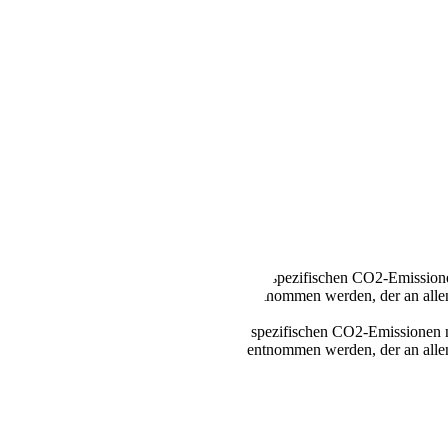
ER*NAVI*TÜV 10/2026*
llen Kraftstoffverbrauch und den offiziellen spezifischen CO2-Emissi
mverbrauch neuer Personenkraftwagen" entnommen werden, der an all
n Kraftstoffverbrauch und den offiziellen spezifischen CO2-Emissione
mverbrauch neuer Personenkraftwagen" entnommen werden, der an all