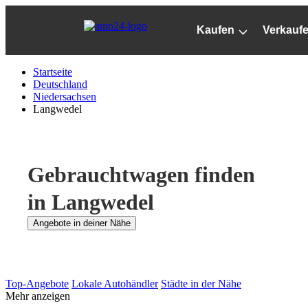
Zum
Hauptinhalt
Kaufen
Verkauf
springen
Startseite
Deutschland
Niedersachsen
Langwedel
Gebrauchtwagen finden
in Langwedel
Angebote in deiner Nähe
Top-Angebote
Lokale Autohändler
Städte in der Nähe
Mehr anzeigen