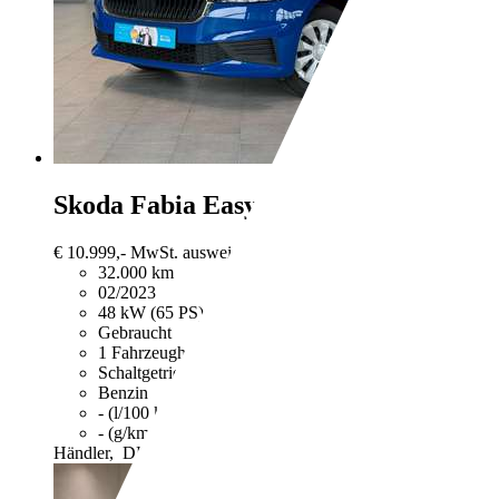
Skoda Fabia
Easy*5-Türer*DAB+*LED
€ 10.999,-
MwSt. ausweisbar
32.000 km
02/2023
48 kW (65 PS)
Gebraucht
1 Fahrzeughalter
Schaltgetriebe
Benzin
- (l/100 km)
- (g/km)
Händler,
DE-32052 HERFORD