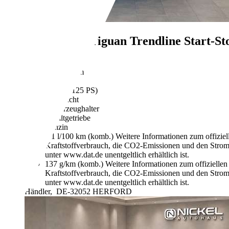
Volkswagen Tiguan
Trendline Start-
€ 8.995,-
219.500 km
09/2018
92 kW (125 PS)
Gebraucht
1 Fahrzeughalter
Schaltgetriebe
Benzin
6,1 l/100 km (komb.)
Weitere Informationen zum offizie
Kraftstoffverbrauch, die CO2-Emissionen und den Stro
unter www.dat.de unentgeltlich erhältlich ist.
137 g/km (komb.)
Weitere Informationen zum offizielle
Kraftstoffverbrauch, die CO2-Emissionen und den Stro
unter www.dat.de unentgeltlich erhältlich ist.
Händler,
DE-32052 HERFORD