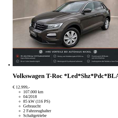
Volkswagen T-Roc
*Led*Shz*Pdc*B
€ 12.999,-
107.000 km
04/2018
85 kW (116 PS)
Gebraucht
2 Fahrzeughalter
Schaltgetriebe