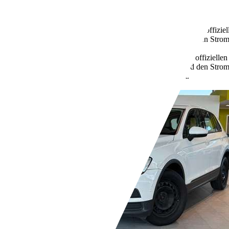
2 Fahrzeughalter
Schaltgetriebe
Diesel
6,1 l/100 km (komb.)
Weitere Informationen zum offizie
Kraftstoffverbrauch, die CO2-Emissionen und den Stro
unter www.dat.de unentgeltlich erhältlich ist.
162 g/km (komb.)
Weitere Informationen zum offizielle
Kraftstoffverbrauch, die CO2-Emissionen und den Stro
unter www.dat.de unentgeltlich erhältlich ist.
Händler,
DE-49401 Damme