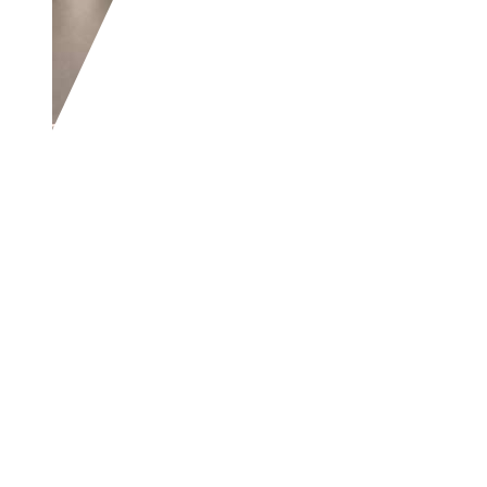
Kia Sportage
Spirit 4WD*Ahk*Xenon
€ 7.499,-
176.000 km
06/2012
135 kW (184 PS)
Gebraucht