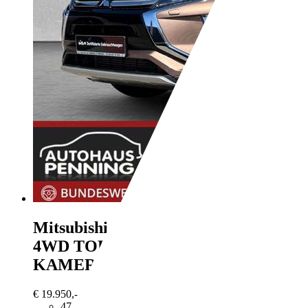
Mitsubishi Eclipse Cross
2,2 DiD
4WD TOP AUTOM. LED ACC
KAMERA LEDER
€ 19.950,-
47.725 km