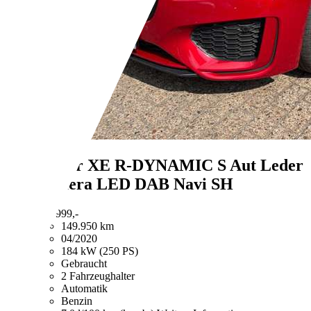
Jaguar XE
R-DYNAMIC S Aut Leder
Kamera LED DAB Navi SH
€ 14.999,-
149.950 km
04/2020
184 kW (250 PS)
Gebraucht
2 Fahrzeughalter
Automatik
Benzin