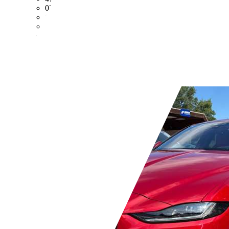
02/2020
109 kW (148 PS)
Gebraucht
2 Fahrzeughalter
Automatik
Diesel
- (l/100 km)
- (g/km)
Händler,
DE-26340 Zetel