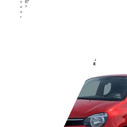
05/2014
103 kW (140 PS)
Gebraucht
- (Fahrzeughalter)
Schaltgetriebe
Diesel
- (l/100 km)
- (g/km)
Händler,
DE-38112 Braunschweig