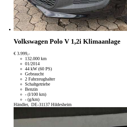
Volkswagen Polo
V 1,2i Klimaanlage
€ 3.999,-
132.000 km
01/2014
44 kW (60 PS)
Gebraucht
2 Fahrzeughalter
Schaltgetriebe
Benzin
- (l/100 km)
- (g/km)
Händler,
DE-31137 Hildesheim