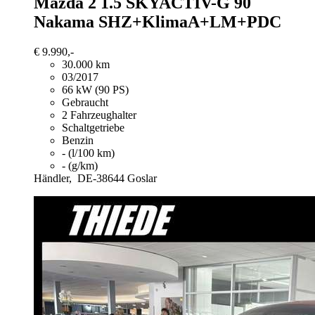
Mazda 2
1.5 SKYACTIV-G 90
Nakama SHZ+KlimaA+LM+PDC
€ 9.990,-
30.000 km
03/2017
66 kW (90 PS)
Gebraucht
2 Fahrzeughalter
Schaltgetriebe
Benzin
- (l/100 km)
- (g/km)
Händler,
DE-38644 Goslar