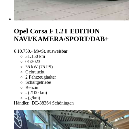
Opel Corsa
F 1.2T EDITION
NAVI/KAMERA/SPORT/DAB+
€ 10.750,-
MwSt. ausweisbar
31.150 km
01/2023
55 kW (75 PS)
Gebraucht
2 Fahrzeughalter
Schaltgetriebe
Benzin
- (l/100 km)
- (g/km)
Händler,
DE-38364 Schöningen