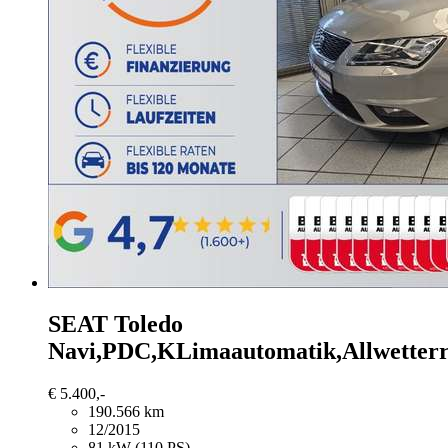
SEAT Toledo
Navi,PDC,KLimaautomatik,Allwetterr
€ 5.400,-
190.566 km
12/2015
81 kW (110 PS)