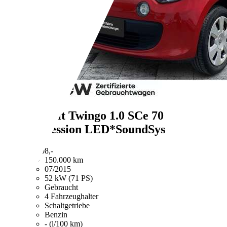
Renault Twingo
1.0 SCe 70
Expression LED*SoundSys
€ 4.308,-
150.000 km
07/2015
52 kW (71 PS)
Gebraucht
4 Fahrzeughalter
Schaltgetriebe
Benzin
- (l/100 km)