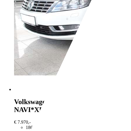
Volkswagen CC
2.0 TDI
NAVI*XENON*SHZ*GLASDACH*
€ 7.970,-
186.000 km