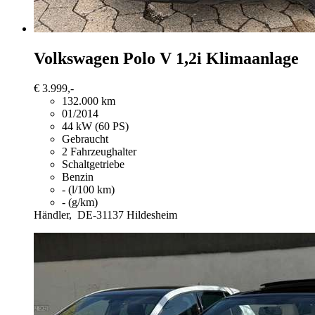
Volkswagen Polo
V 1,2i Klimaanlage
€ 3.999,-
132.000 km
01/2014
44 kW (60 PS)
Gebraucht
2 Fahrzeughalter
Schaltgetriebe
Benzin
- (l/100 km)
- (g/km)
Händler,
DE-31137 Hildesheim