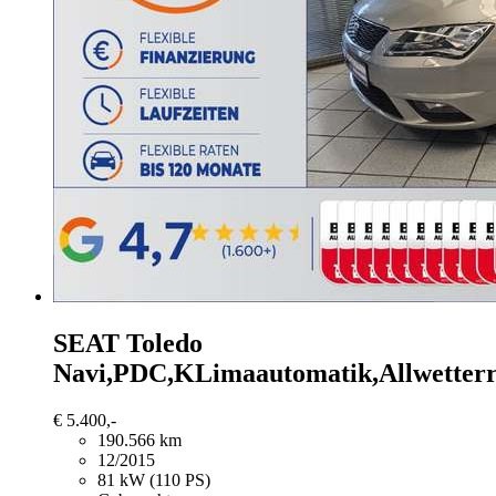
SEAT Toledo
Navi,PDC,KLimaautomatik,Allwetterr
€ 5.400,-
190.566 km
12/2015
81 kW (110 PS)