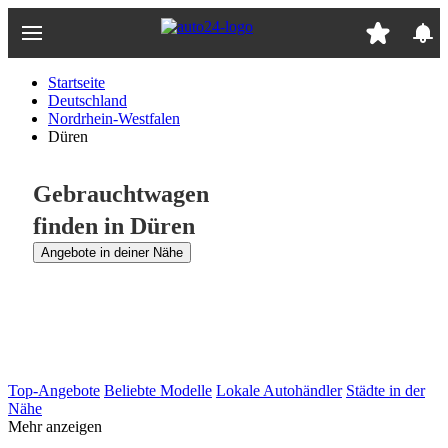
Zum
Hauptinhalt
springen
Startseite
Deutschland
Nordrhein-Westfalen
Düren
Gebrauchtwagen
finden in Düren
Angebote in deiner Nähe
Top-Angebote
Beliebte Modelle
Lokale Autohändler
Städte in der
Nähe
Mehr anzeigen