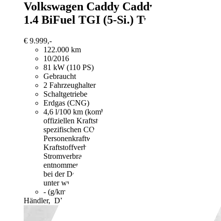
Volkswagen Caddy
Caddy TGI BMT
1.4 BiFuel TGI (5-Si.) Trendline
€ 9.999,-
122.000 km
10/2016
81 kW (110 PS)
Gebraucht
2 Fahrzeughalter
Schaltgetriebe
Erdgas (CNG)
4,6 l/100 km (komb.)
Weitere Informationen zum
offiziellen Kraftstoffverbrauch und den offiziellen
spezifischen CO2-Emissionen neuer
Personenkraftwagen können dem "Leitfaden über den
Kraftstoffverbrauch, die CO2-Emissionen und den
Stromverbrauch neuer Personenkraftwagen"
entnommen werden, der an allen Verkaufsstellen und
bei der Deutschen Automobil Treuhand GmbH
unter www.dat.de unentgeltlich erhältlich ist.
- (g/km)
Händler,
DE-41569 Rommerskirchen