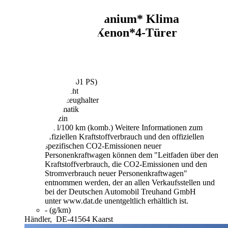
Ford Fiesta
Titanium* Klima
*Automatik* Xenon*4-Türer
€ 8.950,-
77.987 km
02/2018
74 kW (101 PS)
Gebraucht
1 Fahrzeughalter
Automatik
Benzin
5,2 l/100 km (komb.)
Weitere Informationen zum
offiziellen Kraftstoffverbrauch und den offiziellen
spezifischen CO2-Emissionen neuer
Personenkraftwagen können dem "Leitfaden über den
Kraftstoffverbrauch, die CO2-Emissionen und den
Stromverbrauch neuer Personenkraftwagen"
entnommen werden, der an allen Verkaufsstellen und
bei der Deutschen Automobil Treuhand GmbH
unter www.dat.de unentgeltlich erhältlich ist.
- (g/km)
Händler,
DE-41564 Kaarst