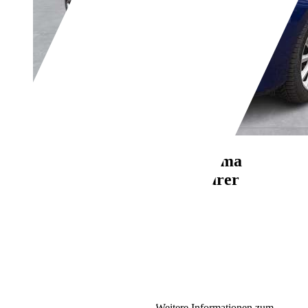
Ford Fiesta
Titanium* Klima
*Automatik* Xenon*4-Türer
€ 8.950,-
77.987 km
02/2018
74 kW (101 PS)
Gebraucht
1 Fahrzeughalter
Automatik
Benzin
5,2 l/100 km (komb.)
Weitere Informationen zum