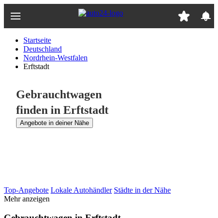
Zum
Hauptinhalt
springen
Startseite
Deutschland
Nordrhein-Westfalen
Erftstadt
Gebrauchtwagen
finden in Erftstadt
Angebote in deiner Nähe
Top-Angebote
Lokale Autohändler
Städte in der Nähe
Mehr anzeigen
Gebrauchtwagen in Erftstadt