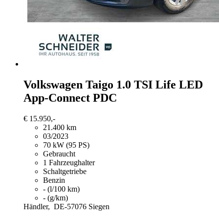
Volkswagen Taigo
1.0 TSI Life LED
App-Connect PDC
€ 15.950,-
21.400 km
03/2023
70 kW (95 PS)
Gebraucht
1 Fahrzeughalter
Schaltgetriebe
Benzin
- (l/100 km)
- (g/km)
Händler,
DE-57076 Siegen