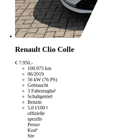
Renault Clio
Collection
€ 7.950,-
100.975 km
06/2019
56 kW (76 PS)
Gebraucht
3 Fahrzeughalter
Schaltgetriebe
Benzin
5,0 l/100 km (komb.)
Weitere Informationen zum
offiziellen Kraftstoffverbrauch und den offiziellen
spezifischen CO2-Emissionen neuer
Personenkraftwagen können dem "Leitfaden über den
Kraftstoffverbrauch, die CO2-Emissionen und den
Stromverbrauch neuer Personenkraftwagen"