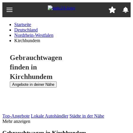
Zum
Hauptinhalt
springen
Startseite
Deutschland
Nordrhein-Westfalen
Kirchhundem
Gebrauchtwagen
finden in
Kirchhundem
Angebote in deiner Nähe
Top-Angebote
Lokale Autohändler
Städte in der Nähe
Mehr anzeigen
Gebrauchtwagen in Kirchhundem