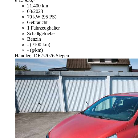
€ 15.950,-
21.400 km
03/2023
70 kW (95 PS)
Gebraucht
1 Fahrzeughalter
Schaltgetriebe
Benzin
- (l/100 km)
- (g/km)
Händler,
DE-57076 Siegen