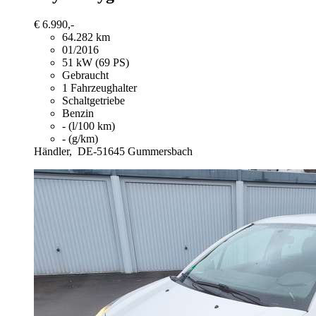
€ 6.990,-
64.282 km
01/2016
51 kW (69 PS)
Gebraucht
1 Fahrzeughalter
Schaltgetriebe
Benzin
- (l/100 km)
- (g/km)
Händler,
DE-51645 Gummersbach