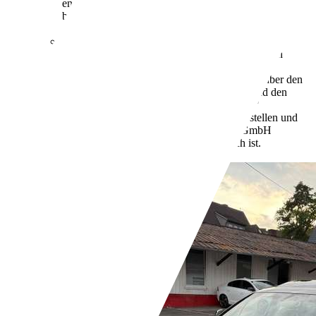
entnommen werden, der an allen Verkaufsstellen und
bei der Deutschen Automobil Treuhand GmbH
unter www.dat.de unentgeltlich erhältlich ist.
113 g/km (komb.)
Weitere Informationen zum
offiziellen Kraftstoffverbrauch und den offiziellen
spezifischen CO2-Emissionen neuer
Personenkraftwagen können dem "Leitfaden über den
Kraftstoffverbrauch, die CO2-Emissionen und den
Stromverbrauch neuer Personenkraftwagen"
entnommen werden, der an allen Verkaufsstellen und
bei der Deutschen Automobil Treuhand GmbH
unter www.dat.de unentgeltlich erhältlich ist.
Händler,
DE-57223 Kreuztal