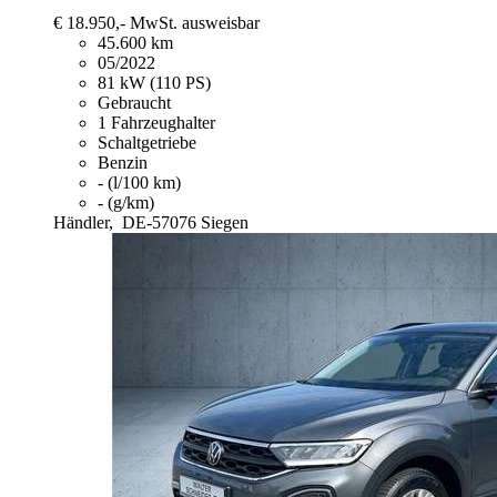
€ 18.950,-
MwSt. ausweisbar
45.600 km
05/2022
81 kW (110 PS)
Gebraucht
1 Fahrzeughalter
Schaltgetriebe
Benzin
- (l/100 km)
- (g/km)
Händler,
DE-57076 Siegen