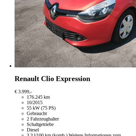
Renault Clio
Expression
€ 3.999,-
176.245 km
10/2015
55 kW (75 PS)
Gebraucht
2 Fahrzeughalter
Schaltgetriebe
Diesel
3,3 l/100 km (komb.)
Weitere Informationen zum