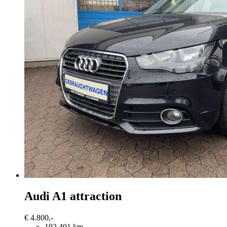
Audi A1
attraction
€ 4.800,-
192.401 km