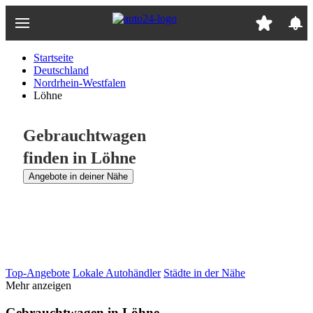
Zum
Hauptinhalt
springen
Startseite
Deutschland
Nordrhein-Westfalen
Löhne
Gebrauchtwagen
finden in Löhne
Angebote in deiner Nähe
Top-Angebote
Lokale Autohändler
Städte in der Nähe
Mehr anzeigen
Gebrauchtwagen in Löhne