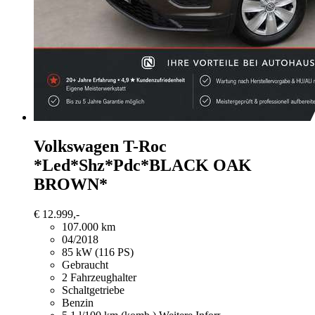
Volkswagen T-Roc
*Led*Shz*Pdc*BLACK OAK
BROWN*
€ 12.999,-
107.000 km
04/2018
85 kW (116 PS)
Gebraucht
2 Fahrzeughalter
Schaltgetriebe
Benzin