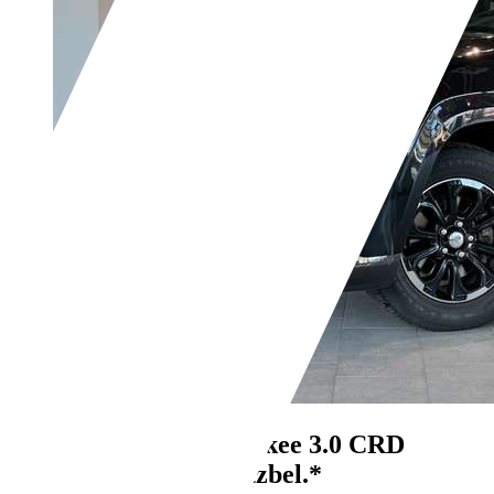
Jeep Grand Cherokee
3.0 CRD
Summit*ACC*Sitzbel.*