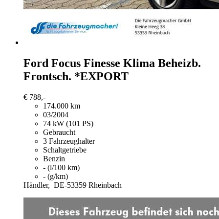
Ford Focus
Finesse Klima Beheizb.
Frontsch. *EXPORT
€ 788,-
174.000 km
03/2004
74 kW (101 PS)
Gebraucht
3 Fahrzeughalter
Schaltgetriebe
Benzin
- (l/100 km)
- (g/km)
Händler,
DE-53359 Rheinbach