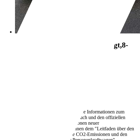
Toyota Auris
Cool,PDC,Gepflegt,8-
Fach,Nichtraucher,
€ 8.800,-
109.000 km
05/2015
73 kW (99 PS)
Gebraucht
1 Fahrzeughalter
Schaltgetriebe
Benzin
5,5 l/100 km (komb.)
Weitere Informationen zum
offiziellen Kraftstoffverbrauch und den offiziellen
spezifischen CO2-Emissionen neuer
Personenkraftwagen können dem "Leitfaden über den
Kraftstoffverbrauch, die CO2-Emissionen und den
Stromverbrauch neuer Personenkraftwagen"