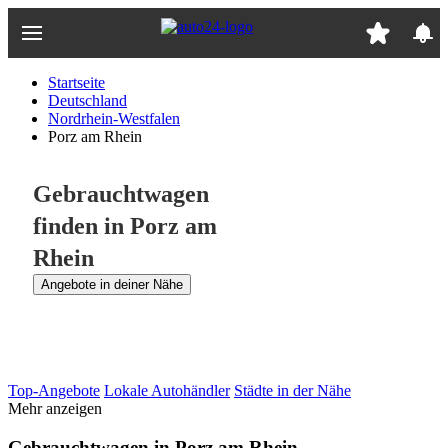
Zum
Hauptinhalt
springen
Startseite
Deutschland
Nordrhein-Westfalen
Porz am Rhein
Gebrauchtwagen
finden in Porz am
Rhein
Angebote in deiner Nähe
Top-Angebote
Lokale Autohändler
Städte in der Nähe
Mehr anzeigen
Gebrauchtwagen in Porz am Rhein