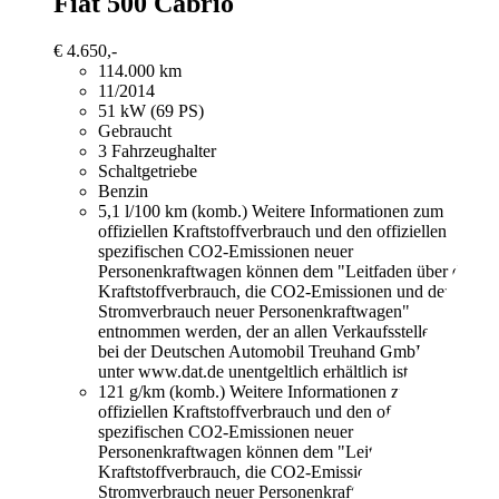
Fiat 500
Cabrio
€ 4.650,-
114.000 km
11/2014
51 kW (69 PS)
Gebraucht
3 Fahrzeughalter
Schaltgetriebe
Benzin
5,1 l/100 km (komb.)
Weitere Informationen zum
offiziellen Kraftstoffverbrauch und den offiziellen
spezifischen CO2-Emissionen neuer
Personenkraftwagen können dem "Leitfaden über den
Kraftstoffverbrauch, die CO2-Emissionen und den
Stromverbrauch neuer Personenkraftwagen"
entnommen werden, der an allen Verkaufsstellen und
bei der Deutschen Automobil Treuhand GmbH
unter www.dat.de unentgeltlich erhältlich ist.
121 g/km (komb.)
Weitere Informationen zum
offiziellen Kraftstoffverbrauch und den offiziellen
spezifischen CO2-Emissionen neuer
Personenkraftwagen können dem "Leitfaden über den
Kraftstoffverbrauch, die CO2-Emissionen und den
Stromverbrauch neuer Personenkraftwagen"