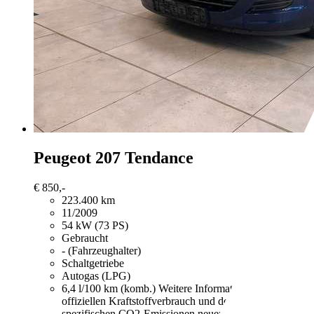
Peugeot 207
Tendance
€ 850,-
223.400 km
11/2009
54 kW (73 PS)
Gebraucht
- (Fahrzeughalter)
Schaltgetriebe
Autogas (LPG)
6,4 l/100 km (komb.)
Weitere Informationen zum
offiziellen Kraftstoffverbrauch und den offiziellen
spezifischen CO2-Emissionen neuer