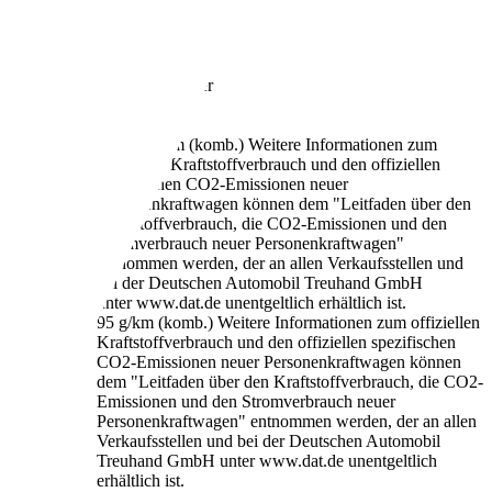
73.350 km
10/2015
51 kW (69 PS)
Gebraucht
2 Fahrzeughalter
Schaltgetriebe
Benzin
4,1 l/100 km (komb.)
Weitere Informationen zum
offiziellen Kraftstoffverbrauch und den offiziellen
spezifischen CO2-Emissionen neuer
Personenkraftwagen können dem "Leitfaden über den
Kraftstoffverbrauch, die CO2-Emissionen und den
Stromverbrauch neuer Personenkraftwagen"
entnommen werden, der an allen Verkaufsstellen und
bei der Deutschen Automobil Treuhand GmbH
unter www.dat.de unentgeltlich erhältlich ist.
95 g/km (komb.)
Weitere Informationen zum offiziellen
Kraftstoffverbrauch und den offiziellen spezifischen
CO2-Emissionen neuer Personenkraftwagen können
dem "Leitfaden über den Kraftstoffverbrauch, die CO2-
Emissionen und den Stromverbrauch neuer
Personenkraftwagen" entnommen werden, der an allen
Verkaufsstellen und bei der Deutschen Automobil
Treuhand GmbH unter www.dat.de unentgeltlich
erhältlich ist.