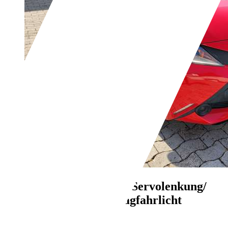
Toyota Aygo
Klima/ Servolenkung/
El. Fenster/ LED Tagfahrlicht
€ 5.590,-