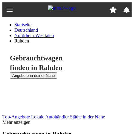
Zum
Hauptinhalt
springen
Startseite
Deutschland
Nordrhein-Westfalen
Rahden
Gebrauchtwagen
finden in Rahden
Angebote in deiner Nähe
Top-Angebote
Lokale Autohändler
Städte in der Nähe
Mehr anzeigen
Gebrauchtwagen in Rahden