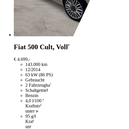
Fiat 500
Cult, Vollleder, Klima, 2. Ha
€ 4.699,-
143.000 km
12/2014
63 kW (86 PS)
Gebraucht
2 Fahrzeughalter
Schaltgetriebe
Benzin
4,0 l/100 km (komb.)
Weitere Informationen zum offizie
Kraftstoffverbrauch, die CO2-Emissionen und den Stro
unter www.dat.de unentgeltlich erhältlich ist.
95 g/km (komb.)
Weitere Informationen zum offiziellen
Kraftstoffverbrauch, die CO2-Emissionen und den Stro
unter www.dat.de unentgeltlich erhältlich ist.