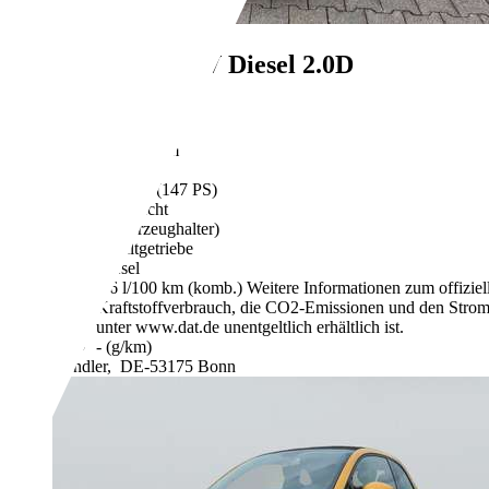
Subaru XV
XV Diesel 2.0D
€ 1.899,-
Keine Angabe
288.858 km
04/2013
108 kW (147 PS)
Gebraucht
- (Fahrzeughalter)
Schaltgetriebe
Diesel
5,6 l/100 km (komb.)
Weitere Informationen zum offizie
Kraftstoffverbrauch, die CO2-Emissionen und den Stro
unter www.dat.de unentgeltlich erhältlich ist.
- (g/km)
Händler,
DE-53175 Bonn