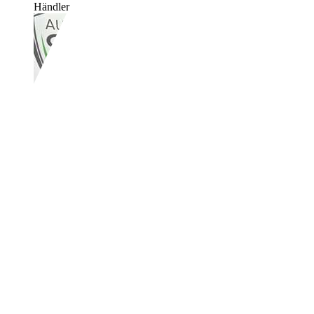
Händler,
DE-53119 Bonn
Ford Focus C-Max
Trend AHK Klima b
€ 950,-
289.500 km