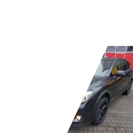
06/2004
88 kW (120 PS)
Gebraucht
2 Fahrzeughalter
Schaltgetriebe
Benzin
- (l/100 km)
- (g/km)
Händler,
DE-53639 Königswinter