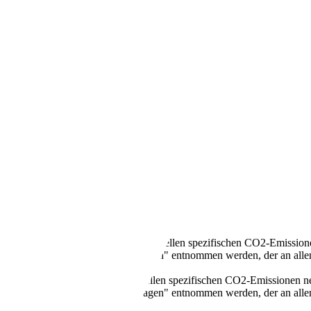
nd, TÜV neu
llen Kraftstoffverbrauch und den offiziellen spezifischen CO2-Emissi
mverbrauch neuer Personenkraftwagen" entnommen werden, der an all
 Kraftstoffverbrauch und den offiziellen spezifischen CO2-Emissionen
mverbrauch neuer Personenkraftwagen" entnommen werden, der an all