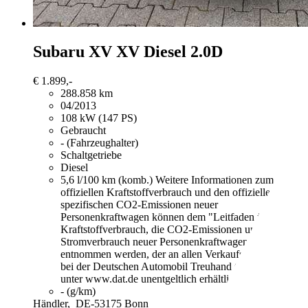
Subaru XV
XV Diesel 2.0D
€ 1.899,-
288.858 km
04/2013
108 kW (147 PS)
Gebraucht
- (Fahrzeughalter)
Schaltgetriebe
Diesel
5,6 l/100 km (komb.)
Weitere Informationen zum
offiziellen Kraftstoffverbrauch und den offiziellen
spezifischen CO2-Emissionen neuer
Personenkraftwagen können dem "Leitfaden über den
Kraftstoffverbrauch, die CO2-Emissionen und den
Stromverbrauch neuer Personenkraftwagen"
entnommen werden, der an allen Verkaufsstellen und
bei der Deutschen Automobil Treuhand GmbH
unter www.dat.de unentgeltlich erhältlich ist.
- (g/km)
Händler,
DE-53175 Bonn