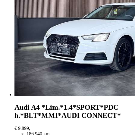
Audi A4
*Lim.*1.4*SPORT*PDC
h.*BLT*MMI*AUDI CONNECT*
€ 9.899,-
186.940 km