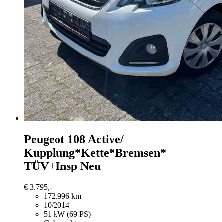
Peugeot 108
Active/
Kupplung*Kette*Bremsen*
TÜV+Insp Neu
€ 3.795,-
172.996 km
10/2014
51 kW (69 PS)