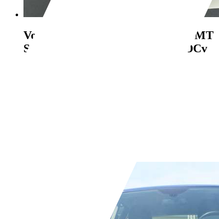
Volkswagen Polo
V Comfortline BMT
Start-Stopp Navi Klimaautom PDCv
€ 8.950,-
88.400 km
01/2017
55 kW (75 PS)
Gebraucht
2 Fahrzeughalter
Schaltgetriebe
Diesel
- (l/100 km)
- (g/km)
Händler,
DE-56170 Bendorf