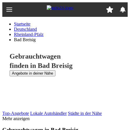
Zum
Hauptinhalt
springen
Startseite
Deutschland
Rheinland-Pfalz
Bad Breisig
Gebrauchtwagen
finden in Bad Breisig
Angebote in deiner Nähe
Top-Angebote
Lokale Autohändler
Städte in der Nähe
Mehr anzeigen
Gebrauchtwagen in Bad Breisig