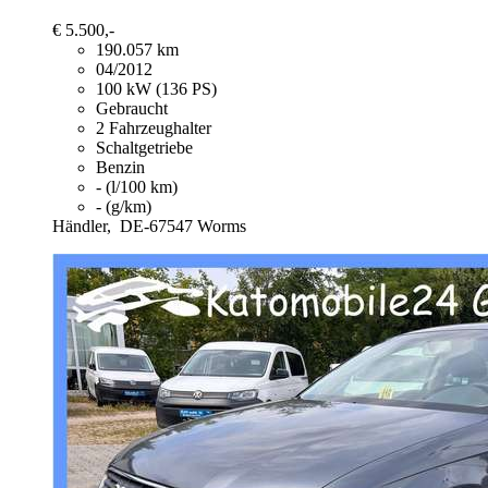
€ 5.500,-
190.057 km
04/2012
100 kW (136 PS)
Gebraucht
2 Fahrzeughalter
Schaltgetriebe
Benzin
- (l/100 km)
- (g/km)
Händler,
DE-67547 Worms