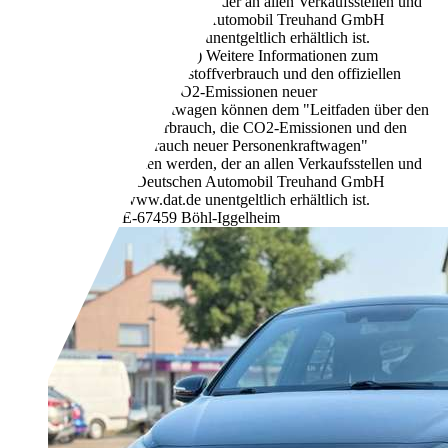
entnommen werden, der an allen Verkaufsstellen und
bei der Deutschen Automobil Treuhand GmbH
unter www.dat.de unentgeltlich erhältlich ist.
252 g/km (komb.)
Weitere Informationen zum
offiziellen Kraftstoffverbrauch und den offiziellen
spezifischen CO2-Emissionen neuer
Personenkraftwagen können dem "Leitfaden über den
Kraftstoffverbrauch, die CO2-Emissionen und den
Stromverbrauch neuer Personenkraftwagen"
entnommen werden, der an allen Verkaufsstellen und
bei der Deutschen Automobil Treuhand GmbH
unter www.dat.de unentgeltlich erhältlich ist.
Händler,
DE-67459 Böhl-Iggelheim