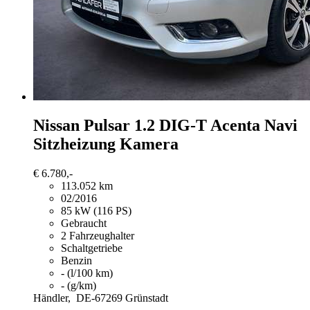
Nissan Pulsar
1.2 DIG-T Acenta Navi
Sitzheizung Kamera
€ 6.780,-
113.052 km
02/2016
85 kW (116 PS)
Gebraucht
2 Fahrzeughalter
Schaltgetriebe
Benzin
- (l/100 km)
- (g/km)
Händler,
DE-67269 Grünstadt