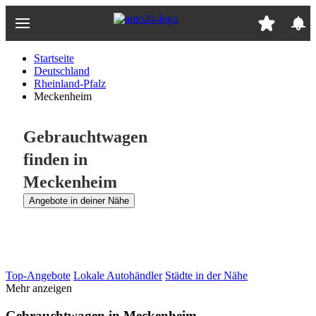
Zum
Hauptinhalt
springen
Startseite
Deutschland
Rheinland-Pfalz
Meckenheim
Gebrauchtwagen
finden in
Meckenheim
Angebote in deiner Nähe
Top-Angebote
Lokale Autohändler
Städte in der Nähe
Mehr anzeigen
Gebrauchtwagen in Meckenheim