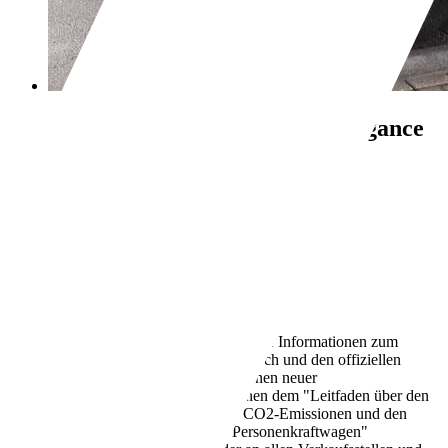
Mitsubishi Pajero
3.2 DI-D Elegance
7 Sitzer
€ 5.200,-
265.000 km
08/2006
118 kW (160 PS)
Gebraucht
3 Fahrzeughalter
Automatik
Diesel
9,5 l/100 km (komb.)
Weitere Informationen zum
offiziellen Kraftstoffverbrauch und den offiziellen
spezifischen CO2-Emissionen neuer
Personenkraftwagen können dem "Leitfaden über den
Kraftstoffverbrauch, die CO2-Emissionen und den
Stromverbrauch neuer Personenkraftwagen"