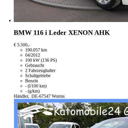
BMW 116
i Leder XENON AHK
€ 5.500,-
190.057 km
04/2012
100 kW (136 PS)
Gebraucht
2 Fahrzeughalter
Schaltgetriebe
Benzin
- (l/100 km)
- (g/km)
Händler,
DE-67547 Worms