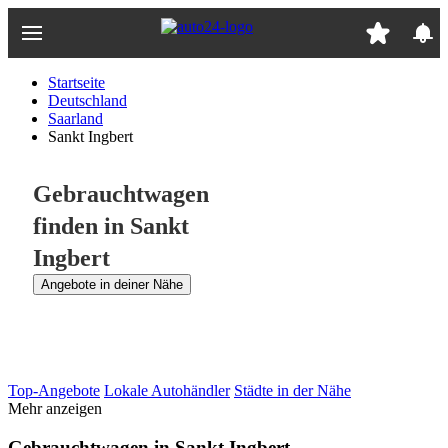
Zum
Hauptinhalt
springen
Startseite
Deutschland
Saarland
Sankt Ingbert
Gebrauchtwagen
finden in Sankt
Ingbert
Angebote in deiner Nähe
Top-Angebote
Lokale Autohändler
Städte in der Nähe
Mehr anzeigen
Gebrauchtwagen in Sankt Ingbert