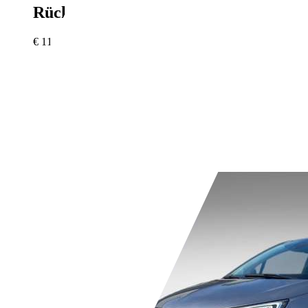
Rückfahrkamera
€ 11.900,-
131.700 km
12/2017
81 kW (110 PS)
Gebraucht
1 Fahrzeughalter
Schaltgetriebe
Diesel
- (l/100 km)
- (g/km)
Händler,
DE-66636 Tholey-Sotzweiler