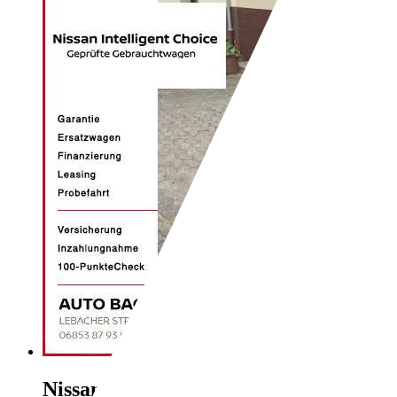
Nissan Qashqai
1.5 dCi Acenta Navi