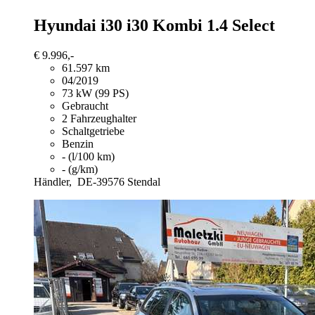
Hyundai i30
i30 Kombi 1.4 Select
€ 9.996,-
61.597 km
04/2019
73 kW (99 PS)
Gebraucht
2 Fahrzeughalter
Schaltgetriebe
Benzin
- (l/100 km)
- (g/km)
Händler,
DE-39576 Stendal