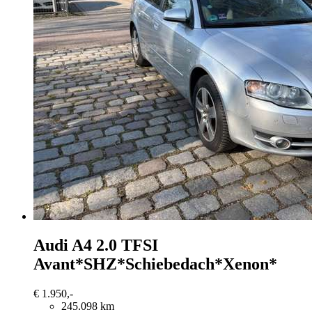
Audi A4
2.0 TFSI
Avant*SHZ*Schiebedach*Xenon*
€ 1.950,-
245.098 km