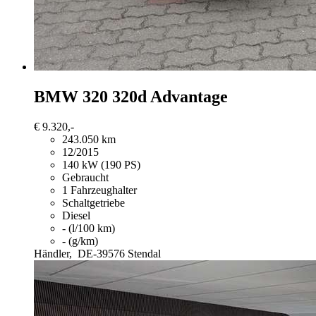
BMW 320
320d Advantage
€ 9.320,-
243.050 km
12/2015
140 kW (190 PS)
Gebraucht
1 Fahrzeughalter
Schaltgetriebe
Diesel
- (l/100 km)
- (g/km)
Händler,
DE-39576 Stendal