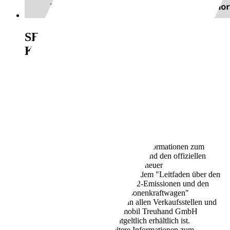
SEAT Ibiza
FR 1.0 TSI Sitzheiz.
KlimaA Rückfahrkamera
€ 17.289,-
MwSt. ausweisbar
8.732 km
05/2025
85 kW (116 PS)
Jahreswagen
1 Fahrzeughalter
Schaltgetriebe
Benzin
5,7 l/100 km (komb.)
Weitere Informationen zum
offiziellen Kraftstoffverbrauch und den offiziellen
spezifischen CO2-Emissionen neuer
Personenkraftwagen können dem "Leitfaden über den
Kraftstoffverbrauch, die CO2-Emissionen und den
Stromverbrauch neuer Personenkraftwagen"
entnommen werden, der an allen Verkaufsstellen und
bei der Deutschen Automobil Treuhand GmbH
unter www.dat.de unentgeltlich erhältlich ist.
128 g/km (komb.)
Weitere Informationen zum