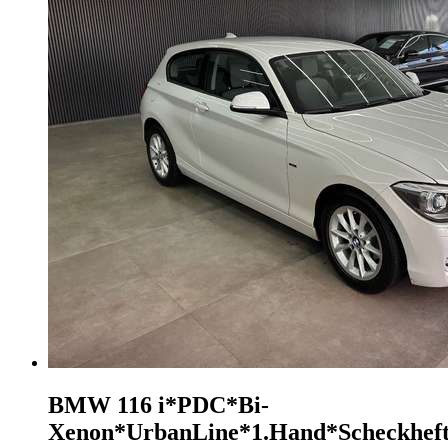
BMW 116
i*PDC*Bi-
Xenon*UrbanLine*1.Hand*Scheckhef