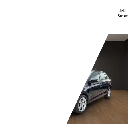
Schaltgetriebe
Benzin
7,0 l/100 km (komb.)
Weitere Informationen zum offizie
Kraftstoffverbrauch, die CO2-Emissionen und den Stro
unter www.dat.de unentgeltlich erhältlich ist.
- (g/km)
Händler,
DE-04279 Leipzig