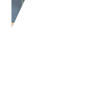
Toyota Corolla
1.6 linea sol | 46tkm 
€ 5.000,-
46.006 km
09/2002
81 kW (110 PS)
Gebraucht
2 Fahrzeughalter