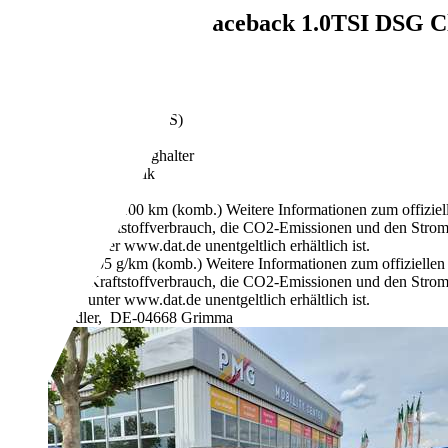
Skoda Rapid/Spaceback
1.0TSI DSG Cl
€ 13.490,-
37.325 km
08/2018
70 kW (95 PS)
Gebraucht
1 Fahrzeughalter
Automatik
Benzin
4,5 l/100 km (komb.)
Weitere Informationen zum offizie
Kraftstoffverbrauch, die CO2-Emissionen und den Stro
unter www.dat.de unentgeltlich erhältlich ist.
105 g/km (komb.)
Weitere Informationen zum offizielle
Kraftstoffverbrauch, die CO2-Emissionen und den Stro
unter www.dat.de unentgeltlich erhältlich ist.
Händler,
DE-04668 Grimma