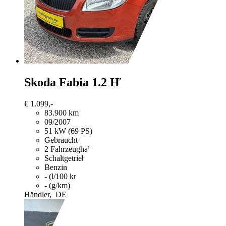
Skoda Fabia
1.2 HTP Ambiente Klima
€ 1.099,-
83.900 km
09/2007
51 kW (69 PS)
Gebraucht
2 Fahrzeughalter
Schaltgetriebe
Benzin
- (l/100 km)
- (g/km)
Händler,
DE-04178 Leipzig Burghausen Rückmarsdorf