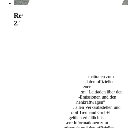
Renault Megane
III Cabrio Luxe //
2.Hd., Leder, Sitzh.
€ 4.290,-
61.071 km
05/2010
96 kW (131 PS)
Gebraucht
2 Fahrzeughalter
Schaltgetriebe
Benzin
7,3 l/100 km (komb.)
Weitere Informationen zum
offiziellen Kraftstoffverbrauch und den offiziellen
spezifischen CO2-Emissionen neuer
Personenkraftwagen können dem "Leitfaden über den
Kraftstoffverbrauch, die CO2-Emissionen und den
Stromverbrauch neuer Personenkraftwagen"
entnommen werden, der an allen Verkaufsstellen und
bei der Deutschen Automobil Treuhand GmbH
unter www.dat.de unentgeltlich erhältlich ist.
173 g/km (komb.)
Weitere Informationen zum
offiziellen Kraftstoffverbrauch und den offiziellen