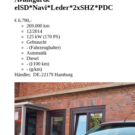
elSD*Navi*Leder*2xSHZ*PDC
€ 6.790,-
269.000 km
12/2014
125 kW (170 PS)
Gebraucht
- (Fahrzeughalter)
Automatik
Diesel
- (l/100 km)
- (g/km)
Händler,
DE-22179 Hamburg