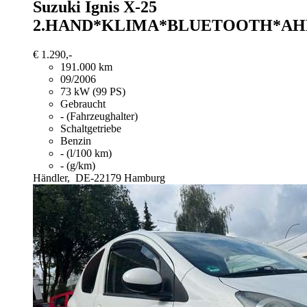
Suzuki Ignis
X-25
2.HAND*KLIMA*BLUETOOTH*AH
€ 1.290,-
191.000 km
09/2006
73 kW (99 PS)
Gebraucht
- (Fahrzeughalter)
Schaltgetriebe
Benzin
- (l/100 km)
- (g/km)
Händler,
DE-22179 Hamburg