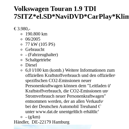
Volkswagen Touran
1.9 TDI
7SITZ*el.SD*NaviDVD*CarPlay*Kli
€ 3.980,-
190.800 km
06/2005
77 kW (105 PS)
Gebraucht
- (Fahrzeughalter)
Schaltgetriebe
Diesel
6,0 l/100 km (komb.)
Weitere Informationen zum
offiziellen Kraftstoffverbrauch und den offiziellen
spezifischen CO2-Emissionen neuer
Personenkraftwagen können dem "Leitfaden über den
Kraftstoffverbrauch, die CO2-Emissionen und den
Stromverbrauch neuer Personenkraftwagen"
entnommen werden, der an allen Verkaufsstellen und
bei der Deutschen Automobil Treuhand GmbH
unter www.dat.de unentgeltlich erhältlich ist.
- (g/km)
Händler,
DE-22179 Hamburg