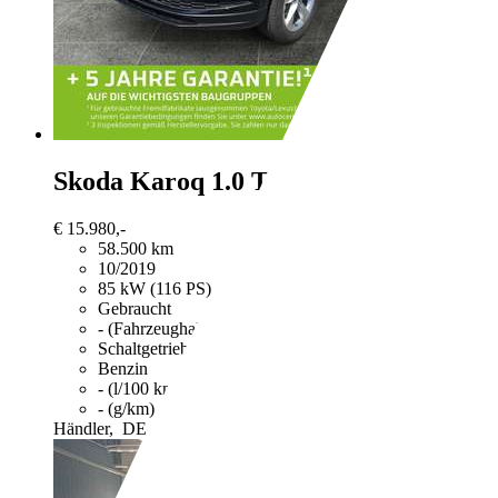
Skoda Karoq
1.0 TSI Soleil SHZ+2
€ 15.980,-
58.500 km
10/2019
85 kW (116 PS)
Gebraucht
- (Fahrzeughalter)
Schaltgetriebe
Benzin
- (l/100 km)
- (g/km)
Händler,
DE-25813 Husum