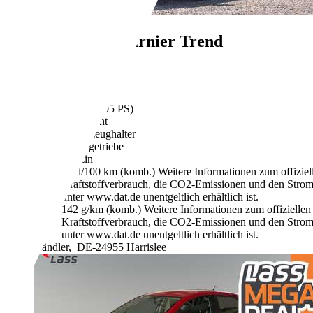
Ford Focus
Turnier Trend
€ 5.490,-
114.000 km
06/2011
77 kW (105 PS)
Gebraucht
1 Fahrzeughalter
Schaltgetriebe
Benzin
6,0 l/100 km (komb.)
Weitere Informationen zum offizie
Kraftstoffverbrauch, die CO2-Emissionen und den Stro
unter www.dat.de unentgeltlich erhältlich ist.
142 g/km (komb.)
Weitere Informationen zum offizielle
Kraftstoffverbrauch, die CO2-Emissionen und den Stro
unter www.dat.de unentgeltlich erhältlich ist.
Händler,
DE-24955 Harrislee