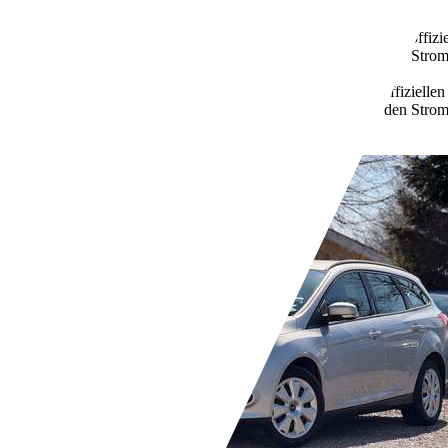
Automatik
Diesel
10,5 l/100 km (komb.)
Weitere Informationen zum offizi
Kraftstoffverbrauch, die CO2-Emissionen und den Stro
unter www.dat.de unentgeltlich erhältlich ist.
282 g/km (komb.)
Weitere Informationen zum offizielle
Kraftstoffverbrauch, die CO2-Emissionen und den Stro
unter www.dat.de unentgeltlich erhältlich ist.
Händler,
DE-25813 Husum