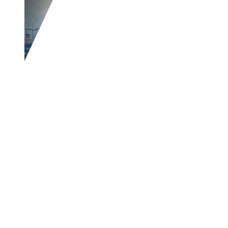
Audi Q7
3.0 TDI quattro / AUTO / 7.
€ 6.495,-
243.715 km
11/2006
171 kW (232 PS)
Gebraucht
4 Fahrzeughalter