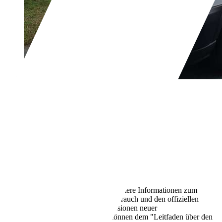
Ford Transit
310 L3 Trend
€ 12.000,-
141.000 km
07/2017
125 kW (170 PS)
Gebraucht
- (Fahrzeughalter)
Schaltgetriebe
Diesel
6,3 l/100 km (komb.)
Weitere Informationen zum
offiziellen Kraftstoffverbrauch und den offiziellen
spezifischen CO2-Emissionen neuer
Personenkraftwagen können dem "Leitfaden über den