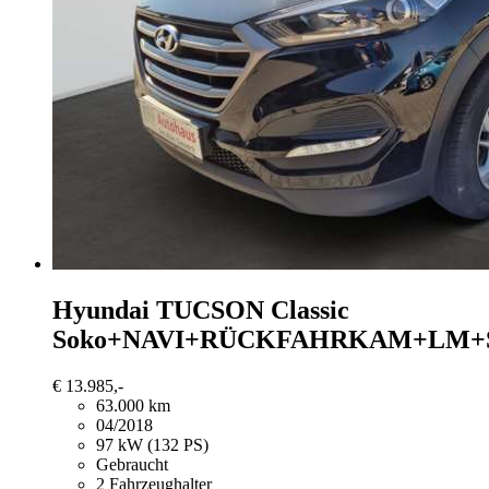
Hyundai TUCSON
Classic
Soko+NAVI+RÜCKFAHRKAM+LM+
€ 13.985,-
63.000 km
04/2018
97 kW (132 PS)
Gebraucht
2 Fahrzeughalter