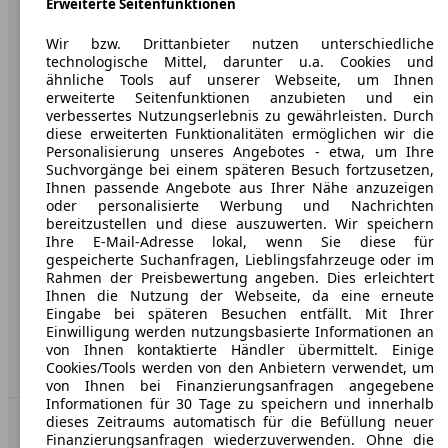
Erweiterte Seitenfunktionen
Unternehmen
Wir bzw. Drittanbieter nutzen unterschiedliche
Über AutoScout24
technologische Mittel, darunter u.a. Cookies und
ähnliche Tools auf unserer Webseite, um Ihnen
Presse
erweiterte Seitenfunktionen anzubieten und ein
verbessertes Nutzungserlebnis zu gewährleisten. Durch
Karriere
diese erweiterten Funktionalitäten ermöglichen wir die
Personalisierung unseres Angebotes - etwa, um Ihre
Werbung
Suchvorgänge bei einem späteren Besuch fortzusetzen,
Ihnen passende Angebote aus Ihrer Nähe anzuzeigen
AGB
oder personalisierte Werbung und Nachrichten
bereitzustellen und diese auszuwerten. Wir speichern
Datenschutz
Ihre E-Mail-Adresse lokal, wenn Sie diese für
gespeicherte Suchanfragen, Lieblingsfahrzeuge oder im
Impressum
Rahmen der Preisbewertung angeben. Dies erleichtert
Ihnen die Nutzung der Webseite, da eine erneute
Erklärung zur Barrierefreiheit
Eingabe bei späteren Besuchen entfällt. Mit Ihrer
Einwilligung werden nutzungsbasierte Informationen an
Service
von Ihnen kontaktierte Händler übermittelt. Einige
Cookies/Tools werden von den Anbietern verwendet, um
Händler
von Ihnen bei Finanzierungsanfragen angegebene
Informationen für 30 Tage zu speichern und innerhalb
dieses Zeitraums automatisch für die Befüllung neuer
In Verbindung bleiben
Finanzierungsanfragen wiederzuverwenden. Ohne die