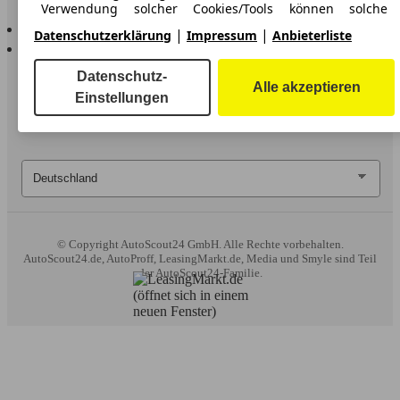
Verwendung solcher Cookies/Tools können solche
AutoScout24 für iOS
erweiterten Funktionen ganz oder teilweise nicht genutzt
|
|
Datenschutzerklärung
Impressum
Anbieterliste
werden.
AutoScout24 für Android
Datenschutz-
Wir arbeiten mit 263 Anbietern zusammen.
Alle akzeptieren
Einstellungen
© Copyright
AutoScout24 GmbH. Alle Rechte vorbehalten.
AutoScout24.de, AutoProff, LeasingMarkt.de, Media und Smyle sind Teil
der AutoScout24-Familie.