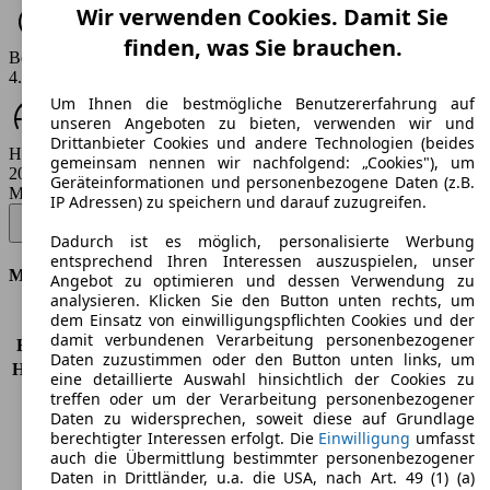
Wir verwenden Cookies. Damit Sie
finden, was Sie brauchen.
Beschleunigung (0-100 km/h)
4.5 - 6 s
Um Ihnen die bestmögliche Benutzererfahrung auf
unseren Angeboten zu bieten, verwenden wir und
Drittanbieter Cookies und andere Technologien (beides
Höchstgeschwindigkeit (km/h)
gemeinsam nennen wir nachfolgend: „Cookies"), um
200 - 210 km/h
Geräteinformationen und personenbezogene Daten (z.B.
Modellbezeichnung
:
IP Adressen) zu speichern und darauf zuzugreifen.
Q8 e-tron Sportback 50 quattro advanced - 250 KW (340 PS) (Seit
2022/11)
▼
Dadurch ist es möglich, personalisierte Werbung
entsprechend Ihren Interessen auszuspielen, unser
Motor & Leistung
Angebot zu optimieren und dessen Verwendung zu
analysieren. Klicken Sie den Button unten rechts, um
dem Einsatz von einwilligungspflichten Cookies und der
KW (PS)
250 kW (340 PS)
damit verbundenen Verarbeitung personenbezogener
Beschleunigung (0-100 km/h)
6,0s
Daten zuzustimmen oder den Button unten links, um
Höchstgeschwindigkeit (km/h)
200 km/h
eine detaillierte Auswahl hinsichtlich der Cookies zu
Anzahl der Gänge
1
treffen oder um der Verarbeitung personenbezogener
Drehmoment
664 nm
Daten zu widersprechen, soweit diese auf Grundlage
berechtigter Interessen erfolgt. Die
Einwilligung
umfasst
Hubraum
-
auch die Übermittlung bestimmter personenbezogener
Kraftstoff
Elektro
Daten in Drittländer, u.a. die USA, nach Art. 49 (1) (a)
Zylinder
-