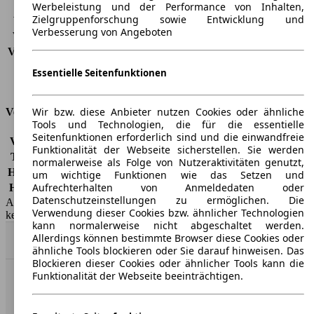
CO2 Emissionen*
-
Werbeleistung und der Performance von Inhalten,
Zielgruppenforschung sowie Entwicklung und
Verbrauch (Stadt)
-
Verbesserung von Angeboten
Verbrauch (Land)
-
Verbrauch (komb.)*
-
Schadstoffklasse
Keine Verknüpfung
Essentielle Seitenfunktionen
Tankinhalt
-
Wir bzw. diese Anbieter nutzen Cookies oder ähnliche
Versicherungsklassen
Tools und Technologien, die für die essentielle
Seitenfunktionen erforderlich sind und die einwandfreie
Vollkasko
-
Funktionalität der Webseite sicherstellen. Sie werden
Teilkasko
-
normalerweise als Folge von Nutzeraktivitäten genutzt,
Haftpflicht
-
um wichtige Funktionen wie das Setzen und
Aufrechterhalten von Anmeldedaten oder
HSN/TSN
0588/CAI
Datenschutzeinstellungen zu ermöglichen. Die
AutoScout24 GmbH übernimmt für die Richtigkeit der Angaben
Verwendung dieser Cookies bzw. ähnlicher Technologien
keine Gewähr.
kann normalerweise nicht abgeschaltet werden.
Allerdings können bestimmte Browser diese Cookies oder
Nach Oben
ähnliche Tools blockieren oder Sie darauf hinweisen. Das
Blockieren dieser Cookies oder ähnlicher Tools kann die
Funktionalität der Webseite beeinträchtigen.
AutoScout24: Europaweit der größte Online-Automarkt.