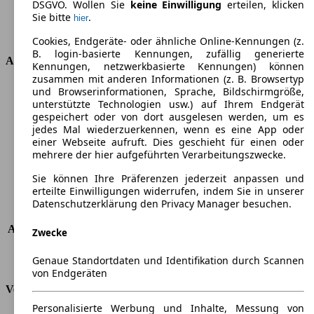
DSGVO. Wollen Sie
keine Einwilligung
erteilen, klicken
Getriebe
Halbautomatik
Sie bitte
.
hier
Antriebsart
Allrad permanent
Cookies, Endgeräte- oder ähnliche Online-Kennungen (z.
B. login-basierte Kennungen, zufällig generierte
Abmessungen
Kennungen, netzwerkbasierte Kennungen) können
zusammen mit anderen Informationen (z. B. Browsertyp
Länge
4915 mm
und Browserinformationen, Sprache, Bildschirmgröße,
unterstützte Technologien usw.) auf Ihrem Endgerät
Höhe
1619 mm
gespeichert oder von dort ausgelesen werden, um es
Breite
1937 mm
jedes Mal wiederzuerkennen, wenn es eine App oder
Radstand
-
einer Webseite aufruft. Dies geschieht für einen oder
Maximalgewicht
-
mehrere der hier aufgeführten Verarbeitungszwecke.
Max. Zuladung
-
Sie können Ihre Präferenzen jederzeit anpassen und
Türen
5
erteilte Einwilligungen widerrufen, indem Sie in unserer
Sitze
5
Datenschutzerklärung den Privacy Manager besuchen.
Dachlast
-
Anhängelast (ungebremst)
750 kg
Zwecke
Anhängelast (gebremst)
1800 kg
Genaue Standortdaten und Identifikation durch Scannen
Kofferraumvolumen
62 - 528 l
von Endgeräten
Verbrauch
Personalisierte Werbung und Inhalte, Messung von