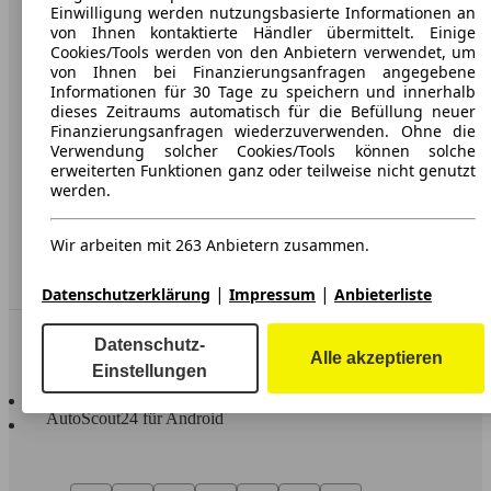
Karriere
Einwilligung werden nutzungsbasierte Informationen an
von Ihnen kontaktierte Händler übermittelt. Einige
Werbung
Cookies/Tools werden von den Anbietern verwendet, um
von Ihnen bei Finanzierungsanfragen angegebene
AGB
Informationen für 30 Tage zu speichern und innerhalb
dieses Zeitraums automatisch für die Befüllung neuer
Datenschutz
Finanzierungsanfragen wiederzuverwenden. Ohne die
Verwendung solcher Cookies/Tools können solche
Impressum
erweiterten Funktionen ganz oder teilweise nicht genutzt
werden.
Erklärung zur Barrierefreiheit
Wir arbeiten mit 263 Anbietern zusammen.
Service
Händler
|
|
Datenschutzerklärung
Impressum
Anbieterliste
In Verbindung bleiben
Datenschutz-
Alle akzeptieren
Einstellungen
AutoScout24 für iOS
AutoScout24 für Android