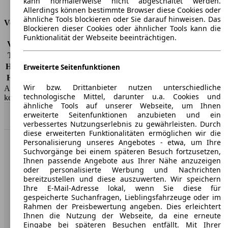
kann normalerweise nicht abgeschaltet werden.
Tankinhalt
47 l
Allerdings können bestimmte Browser diese Cookies oder
ähnliche Tools blockieren oder Sie darauf hinweisen. Das
Versicherungsklassen
Blockieren dieser Cookies oder ähnlicher Tools kann die
Funktionalität der Webseite beeinträchtigen.
Vollkasko
-
Teilkasko
-
Haftpflicht
-
Erweiterte Seitenfunktionen
HSN/TSN
3001/797, 3001/ACA
Wir bzw. Drittanbieter nutzen unterschiedliche
AutoScout24 GmbH übernimmt für die Richtigkeit der Angaben
technologische Mittel, darunter u.a. Cookies und
keine Gewähr.
ähnliche Tools auf unserer Webseite, um Ihnen
erweiterte Seitenfunktionen anzubieten und ein
Nach Oben
verbessertes Nutzungserlebnis zu gewährleisten. Durch
diese erweiterten Funktionalitäten ermöglichen wir die
Personalisierung unseres Angebotes - etwa, um Ihre
AutoScout24: Europaweit der größte Online-Automarkt.
Suchvorgänge bei einem späteren Besuch fortzusetzen,
Ihnen passende Angebote aus Ihrer Nähe anzuzeigen
oder personalisierte Werbung und Nachrichten
Unternehmen
bereitzustellen und diese auszuwerten. Wir speichern
Ihre E-Mail-Adresse lokal, wenn Sie diese für
gespeicherte Suchanfragen, Lieblingsfahrzeuge oder im
Über AutoScout24
Rahmen der Preisbewertung angeben. Dies erleichtert
Ihnen die Nutzung der Webseite, da eine erneute
Presse
Eingabe bei späteren Besuchen entfällt. Mit Ihrer