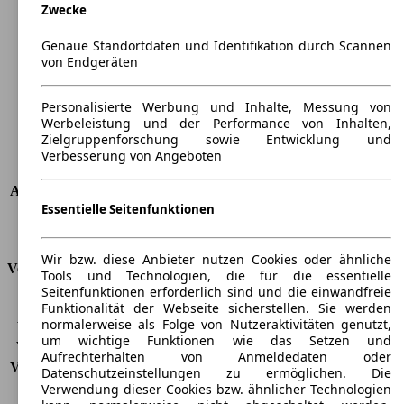
Zwecke
Länge
3934 mm
Höhe
1563 mm
Genaue Standortdaten und Identifikation durch Scannen
Breite
1700 mm
von Endgeräten
Radstand
-
Maximalgewicht
-
Personalisierte Werbung und Inhalte, Messung von
Max. Zuladung
-
Werbeleistung und der Performance von Inhalten,
Türen
2
Zielgruppenforschung sowie Entwicklung und
Sitze
4
Verbesserung von Angeboten
Dachlast
-
Anhängelast (ungebremst)
540 kg
Essentielle Seitenfunktionen
Anhängelast (gebremst)
850 kg
Kofferraumvolumen
137 - 266 l
Wir bzw. diese Anbieter nutzen Cookies oder ähnliche
Verbrauch
Tools und Technologien, die für die essentielle
Seitenfunktionen erforderlich sind und die einwandfreie
CO2 Emissionen*
160 g/km (komb.)
Funktionalität der Webseite sicherstellen. Sie werden
normalerweise als Folge von Nutzeraktivitäten genutzt,
Verbrauch (Stadt)
9,1 l/100km
um wichtige Funktionen wie das Setzen und
Verbrauch (Land)
5,4 l/100km
Aufrechterhalten von Anmeldedaten oder
Verbrauch (komb.)*
6,8 l/100km
Datenschutzeinstellungen zu ermöglichen. Die
Schadstoffklasse
EU5
Verwendung dieser Cookies bzw. ähnlicher Technologien