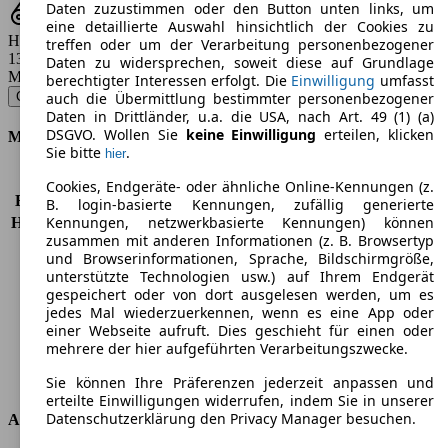
Daten zuzustimmen oder den Button unten links, um
eine detaillierte Auswahl hinsichtlich der Cookies zu
Hubraum
treffen oder um der Verarbeitung personenbezogener
1360 - 1587 ccm
Daten zu widersprechen, soweit diese auf Grundlage
Modellbezeichnung
:
berechtigter Interessen erfolgt. Die
Einwilligung
umfasst
C3 Pluriel 1.4 Charleston - 54 KW (73 PS) (2009/03 - 2012/10)
▼
auch die Übermittlung bestimmter personenbezogener
Daten in Drittländer, u.a. die USA, nach Art. 49 (1) (a)
DSGVO. Wollen Sie
keine Einwilligung
erteilen, klicken
Motor & Leistung
Sie bitte
.
hier
KW (PS)
54 kW (73 PS)
Cookies, Endgeräte- oder ähnliche Online-Kennungen (z.
Beschleunigung (0-100 km/h)
13,9s
B. login-basierte Kennungen, zufällig generierte
Kennungen, netzwerkbasierte Kennungen) können
Höchstgeschwindigkeit (km/h)
164 km/h
zusammen mit anderen Informationen (z. B. Browsertyp
Anzahl der Gänge
5
und Browserinformationen, Sprache, Bildschirmgröße,
Drehmoment
116 nm
unterstützte Technologien usw.) auf Ihrem Endgerät
Hubraum
1360 ccm
gespeichert oder von dort ausgelesen werden, um es
Kraftstoff
Benzin
jedes Mal wiederzuerkennen, wenn es eine App oder
einer Webseite aufruft. Dies geschieht für einen oder
Zylinder
4
mehrere der hier aufgeführten Verarbeitungszwecke.
Getriebe
Schaltgetriebe
Antriebsart
Vorderradantrieb
Sie können Ihre Präferenzen jederzeit anpassen und
erteilte Einwilligungen widerrufen, indem Sie in unserer
Datenschutzerklärung den Privacy Manager besuchen.
Abmessungen