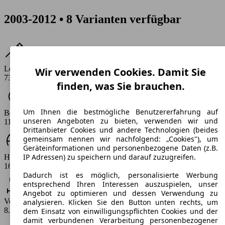
2003-2012 • 8 Varianten verfügbar
Leistung
Wir verwenden Cookies. Damit Sie
73 - 109 PS
finden, was Sie brauchen.
Um Ihnen die bestmögliche Benutzererfahrung auf
Beschleunigung (0-100 km/h)
unseren Angeboten zu bieten, verwenden wir und
11.6 - 13.9 s
Drittanbieter Cookies und andere Technologien (beides
gemeinsam nennen wir nachfolgend: „Cookies"), um
Geräteinformationen und personenbezogene Daten (z.B.
IP Adressen) zu speichern und darauf zuzugreifen.
Höchstgeschwindigkeit (km/h)
164 - 188 km/h
Dadurch ist es möglich, personalisierte Werbung
entsprechend Ihren Interessen auszuspielen, unser
Angebot zu optimieren und dessen Verwendung zu
Verbrauch
analysieren. Klicken Sie den Button unten rechts, um
8.3 - 9.1 l/100km
dem Einsatz von einwilligungspflichten Cookies und der
damit verbundenen Verarbeitung personenbezogener