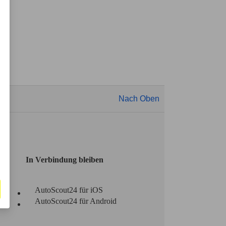
Nach Oben
In Verbindung bleiben
AutoScout24 für iOS
AutoScout24 für Android