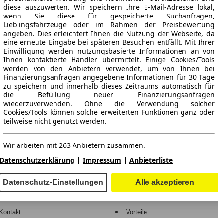
diese auszuwerten. Wir speichern Ihre E-Mail-Adresse lokal,
wenn Sie diese für gespeicherte Suchanfragen,
Lieblingsfahrzeuge oder im Rahmen der Preisbewertung
angeben. Dies erleichtert Ihnen die Nutzung der Webseite, da
eine erneute Eingabe bei späteren Besuchen entfällt. Mit Ihrer
Einwilligung werden nutzungsbasierte Informationen an von
Ihnen kontaktierte Händler übermittelt. Einige Cookies/Tools
werden von den Anbietern verwendet, um von Ihnen bei
Finanzierungsanfragen angegebene Informationen für 30 Tage
ne Gewähr.
zu speichern und innerhalb dieses Zeitraums automatisch für
die Befüllung neuer Finanzierungsanfragen
wiederzuverwenden. Ohne die Verwendung solcher
Cookies/Tools können solche erweiterten Funktionen ganz oder
teilweise nicht genutzt werden.
-Automarkt.
Wir arbeiten mit 263 Anbietern zusammen.
e
Händler
|
|
Datenschutzerklärung
Impressum
Anbieterliste
Hilfe
Anmelden
Datenschutz-Einstellungen
Alle akzeptieren
Kodex
Registrieren
Kontakt
Vorteile