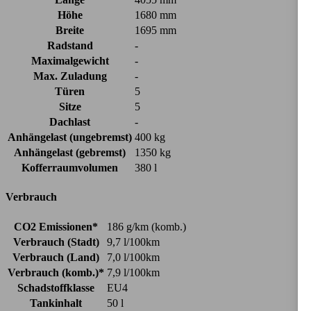
Höhe
1680 mm
Breite
1695 mm
Radstand
-
Maximalgewicht
-
Max. Zuladung
-
Türen
5
Sitze
5
Dachlast
-
Anhängelast (ungebremst)
400 kg
Anhängelast (gebremst)
1350 kg
Kofferraumvolumen
380 l
Verbrauch
CO2 Emissionen*
186 g/km (komb.)
Verbrauch (Stadt)
9,7 l/100km
Verbrauch (Land)
7,0 l/100km
Verbrauch (komb.)*
7,9 l/100km
Schadstoffklasse
EU4
Tankinhalt
50 l