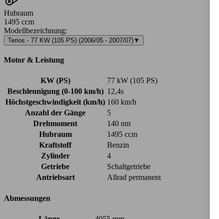
Hubraum
1495 ccm
Modellbezeichnung
:
Terios - 77 KW (105 PS) (2006/05 - 2007/07)
▼
Motor & Leistung
KW (PS)
77 kW (105 PS)
Beschleunigung (0-100 km/h)
12,4s
Höchstgeschwindigkeit (km/h)
160 km/h
Anzahl der Gänge
5
Drehmoment
140 nm
Hubraum
1495 ccm
Kraftstoff
Benzin
Zylinder
4
Getriebe
Schaltgetriebe
Antriebsart
Allrad permanent
Abmessungen
Länge
4055 mm