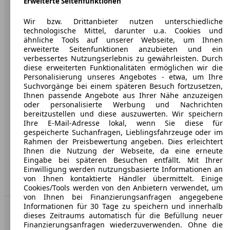
Erweiterte Seitenfunktionen
Wir bzw. Drittanbieter nutzen unterschiedliche
Über AutoScout24
technologische Mittel, darunter u.a. Cookies und
Presse
ähnliche Tools auf unserer Webseite, um Ihnen
erweiterte Seitenfunktionen anzubieten und ein
Karriere
verbessertes Nutzungserlebnis zu gewährleisten. Durch
diese erweiterten Funktionalitäten ermöglichen wir die
Werbung
Personalisierung unseres Angebotes - etwa, um Ihre
Suchvorgänge bei einem späteren Besuch fortzusetzen,
AGB
Ihnen passende Angebote aus Ihrer Nähe anzuzeigen
oder personalisierte Werbung und Nachrichten
Datenschutz
bereitzustellen und diese auszuwerten. Wir speichern
Ihre E-Mail-Adresse lokal, wenn Sie diese für
Impressum
gespeicherte Suchanfragen, Lieblingsfahrzeuge oder im
Rahmen der Preisbewertung angeben. Dies erleichtert
Erklärung zur Barrierefreiheit
Ihnen die Nutzung der Webseite, da eine erneute
Eingabe bei späteren Besuchen entfällt. Mit Ihrer
Service
Einwilligung werden nutzungsbasierte Informationen an
von Ihnen kontaktierte Händler übermittelt. Einige
Händler
Cookies/Tools werden von den Anbietern verwendet, um
von Ihnen bei Finanzierungsanfragen angegebene
Informationen für 30 Tage zu speichern und innerhalb
In Verbindung bleiben
dieses Zeitraums automatisch für die Befüllung neuer
Finanzierungsanfragen wiederzuverwenden. Ohne die