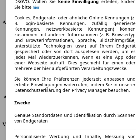
DSGVO. Wollen Sie
keine Einwilligung
erteilen, klicken
Getriebe
Schaltgetriebe
Sie bitte
.
hier
Antriebsart
Vorderradantrieb
Cookies, Endgeräte- oder ähnliche Online-Kennungen (z.
Abmessungen
B. login-basierte Kennungen, zufällig generierte
Kennungen, netzwerkbasierte Kennungen) können
zusammen mit anderen Informationen (z. B. Browsertyp
Länge
4406 mm
und Browserinformationen, Sprache, Bildschirmgröße,
Höhe
1775 mm
unterstützte Technologien usw.) auf Ihrem Endgerät
Breite
1848 mm
gespeichert oder von dort ausgelesen werden, um es
Radstand
-
jedes Mal wiederzuerkennen, wenn es eine App oder
einer Webseite aufruft. Dies geschieht für einen oder
Maximalgewicht
-
mehrere der hier aufgeführten Verarbeitungszwecke.
Max. Zuladung
-
Türen
4
Sie können Ihre Präferenzen jederzeit anpassen und
Sitze
5
erteilte Einwilligungen widerrufen, indem Sie in unserer
Datenschutzerklärung den Privacy Manager besuchen.
Dachlast
-
Anhängelast (ungebremst)
-
Zwecke
Anhängelast (gebremst)
1500 kg
Kofferraumvolumen
-
Genaue Standortdaten und Identifikation durch Scannen
von Endgeräten
Verbrauch
Personalisierte Werbung und Inhalte, Messung von
CO2 Emissionen*
-