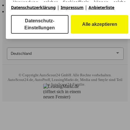
Verwendung solcher Cookies/Tools können solche
AutoScout24 für iOS
|
|
erweiterten Funktionen ganz oder teilweise nicht genutzt
Datenschutzerklärung
Impressum
Anbieterliste
AutoScout24 für Android
werden.
Datenschutz-
Alle akzeptieren
Wir arbeiten mit 263 Anbietern zusammen.
Einstellungen
© Copyright
AutoScout24 GmbH. Alle Rechte vorbehalten.
AutoScout24.de, AutoProff, LeasingMarkt.de, Media und Smyle sind Teil
der AutoScout24-Familie.