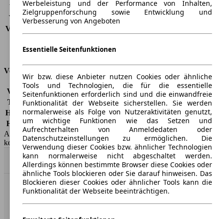
Werbeleistung und der Performance von Inhalten,
Verbrauch (Stadt)
-
Zielgruppenforschung sowie Entwicklung und
Verbrauch (Land)
-
Verbesserung von Angeboten
Verbrauch (komb.)*
-
Schadstoffklasse
EU6e
Essentielle Seitenfunktionen
Tankinhalt
53 l
Versicherungsklassen
Wir bzw. diese Anbieter nutzen Cookies oder ähnliche
Tools und Technologien, die für die essentielle
Vollkasko
-
Seitenfunktionen erforderlich sind und die einwandfreie
Teilkasko
-
Funktionalität der Webseite sicherstellen. Sie werden
normalerweise als Folge von Nutzeraktivitäten genutzt,
Haftpflicht
-
um wichtige Funktionen wie das Setzen und
HSN/TSN
1889/AHV
Aufrechterhalten von Anmeldedaten oder
AutoScout24 GmbH übernimmt für die Richtigkeit der Angaben
Datenschutzeinstellungen zu ermöglichen. Die
keine Gewähr.
Verwendung dieser Cookies bzw. ähnlicher Technologien
kann normalerweise nicht abgeschaltet werden.
Nach Oben
Allerdings können bestimmte Browser diese Cookies oder
ähnliche Tools blockieren oder Sie darauf hinweisen. Das
Blockieren dieser Cookies oder ähnlicher Tools kann die
Funktionalität der Webseite beeinträchtigen.
AutoScout24: Europaweit der größte Online-Automarkt.
Unternehmen