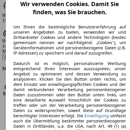
Wir verwenden Cookies. Damit Sie
finden, was Sie brauchen.
Höchstgeschwindigkeit (km/h)
150 km/h
Um Ihnen die bestmögliche Benutzererfahrung auf
unseren Angeboten zu bieten, verwenden wir und
Drittanbieter Cookies und andere Technologien (beides
Hubraum
gemeinsam nennen wir nachfolgend: „Cookies"), um
1499 ccm
Geräteinformationen und personenbezogene Daten (z.B.
Modellbezeichnung
:
IP Adressen) zu speichern und darauf zuzugreifen.
Doblo 1.5 BlueHDi L1 - 75 KW (102 PS) (Seit 2024/12)
▼
Dadurch ist es möglich, personalisierte Werbung
entsprechend Ihren Interessen auszuspielen, unser
Motor & Leistung
Angebot zu optimieren und dessen Verwendung zu
analysieren. Klicken Sie den Button unten rechts, um
KW (PS)
75 kW (102 PS)
dem Einsatz von einwilligungspflichten Cookies und der
Beschleunigung (0-100 km/h)
-
damit verbundenen Verarbeitung personenbezogener
Höchstgeschwindigkeit (km/h)
150 km/h
Daten zuzustimmen oder den Button unten links, um
eine detaillierte Auswahl hinsichtlich der Cookies zu
Anzahl der Gänge
6
treffen oder um der Verarbeitung personenbezogener
Drehmoment
250 nm
Daten zu widersprechen, soweit diese auf Grundlage
Hubraum
1499 ccm
berechtigter Interessen erfolgt. Die
Einwilligung
umfasst
Kraftstoff
Diesel
auch die Übermittlung bestimmter personenbezogener
Zylinder
4
Daten in Drittländer, u.a. die USA, nach Art. 49 (1) (a)