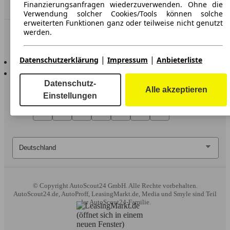
Händler
Finanzierungsanfragen wiederzuverwenden. Ohne die
Verwendung solcher Cookies/Tools können solche
erweiterten Funktionen ganz oder teilweise nicht genutzt
werden.
In Verbindung bleiben
Wir arbeiten mit 263 Anbietern zusammen.
|
|
AutoScout24 für iOS
Datenschutzerklärung
Impressum
Anbieterliste
AutoScout24 für Android
Datenschutz-
Alle akzeptieren
Einstellungen
© Copyright
AutoScout24 GmbH. Alle Rechte vorbehalten.
AutoScout24.de, AutoProff, LeasingMarkt.de, Media und Smyle sind Teil
der AutoScout24-Familie.