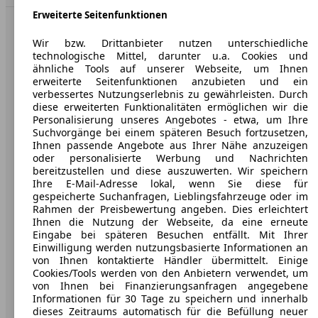
Erweiterte Seitenfunktionen
AutoScout24: Europaweit der größte Online-Automarkt.
Wir bzw. Drittanbieter nutzen unterschiedliche
technologische Mittel, darunter u.a. Cookies und
ähnliche Tools auf unserer Webseite, um Ihnen
Unternehmen
erweiterte Seitenfunktionen anzubieten und ein
verbessertes Nutzungserlebnis zu gewährleisten. Durch
Über AutoScout24
diese erweiterten Funktionalitäten ermöglichen wir die
Personalisierung unseres Angebotes - etwa, um Ihre
Presse
Suchvorgänge bei einem späteren Besuch fortzusetzen,
Ihnen passende Angebote aus Ihrer Nähe anzuzeigen
Karriere
oder personalisierte Werbung und Nachrichten
bereitzustellen und diese auszuwerten. Wir speichern
Werbung
Ihre E-Mail-Adresse lokal, wenn Sie diese für
gespeicherte Suchanfragen, Lieblingsfahrzeuge oder im
AGB
Rahmen der Preisbewertung angeben. Dies erleichtert
Ihnen die Nutzung der Webseite, da eine erneute
Datenschutz
Eingabe bei späteren Besuchen entfällt. Mit Ihrer
Einwilligung werden nutzungsbasierte Informationen an
Impressum
von Ihnen kontaktierte Händler übermittelt. Einige
Erklärung zur Barrierefreiheit
Cookies/Tools werden von den Anbietern verwendet, um
von Ihnen bei Finanzierungsanfragen angegebene
Informationen für 30 Tage zu speichern und innerhalb
Service
dieses Zeitraums automatisch für die Befüllung neuer