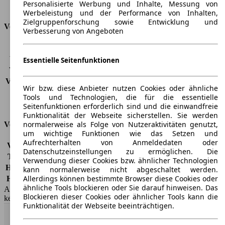
Personalisierte Werbung und Inhalte, Messung von
Kofferraumvolumen
-
Werbeleistung und der Performance von Inhalten,
Zielgruppenforschung sowie Entwicklung und
Verbrauch
Verbesserung von Angeboten
CO2 Emissionen*
-
Verbrauch (Stadt)
-
Essentielle Seitenfunktionen
Verbrauch (Land)
-
Verbrauch (komb.)*
5,4 l/100km
Wir bzw. diese Anbieter nutzen Cookies oder ähnliche
Schadstoffklasse
EU4
Tools und Technologien, die für die essentielle
Tankinhalt
60 l
Seitenfunktionen erforderlich sind und die einwandfreie
Funktionalität der Webseite sicherstellen. Sie werden
normalerweise als Folge von Nutzeraktivitäten genutzt,
Versicherungsklassen
um wichtige Funktionen wie das Setzen und
Aufrechterhalten von Anmeldedaten oder
Vollkasko
-
Datenschutzeinstellungen zu ermöglichen. Die
Teilkasko
-
Verwendung dieser Cookies bzw. ähnlicher Technologien
Haftpflicht
-
kann normalerweise nicht abgeschaltet werden.
Allerdings können bestimmte Browser diese Cookies oder
HSN/TSN
4136/AAC
ähnliche Tools blockieren oder Sie darauf hinweisen. Das
AutoScout24 GmbH übernimmt für die Richtigkeit der Angaben
Blockieren dieser Cookies oder ähnlicher Tools kann die
keine Gewähr.
Funktionalität der Webseite beeinträchtigen.
Nach Oben