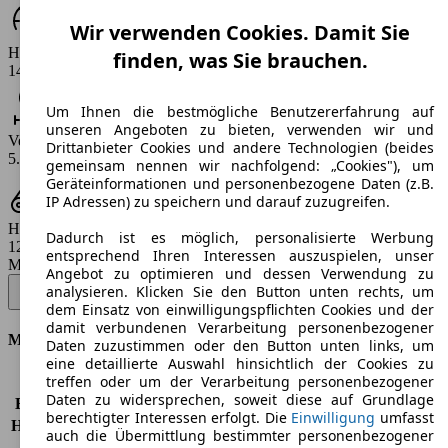
Wir verwenden Cookies. Damit Sie
Höchstgeschwindigkeit (km/h)
finden, was Sie brauchen.
143 - 146 km/h
Um Ihnen die bestmögliche Benutzererfahrung auf
unseren Angeboten zu bieten, verwenden wir und
Verbrauch
Drittanbieter Cookies und andere Technologien (beides
5.4 - 5.6 l/100km
gemeinsam nennen wir nachfolgend: „Cookies"), um
Geräteinformationen und personenbezogene Daten (z.B.
IP Adressen) zu speichern und darauf zuzugreifen.
Hubraum
Dadurch ist es möglich, personalisierte Werbung
1248 ccm
entsprechend Ihren Interessen auszuspielen, unser
Modellbezeichnung
:
Angebot zu optimieren und dessen Verwendung zu
Doblo Cargo JTD 223.107.2 MAXI - 55 KW (75 PS) (2008/01 -
analysieren. Klicken Sie den Button unten rechts, um
2010/01)
▼
dem Einsatz von einwilligungspflichten Cookies und der
damit verbundenen Verarbeitung personenbezogener
Motor & Leistung
Daten zuzustimmen oder den Button unten links, um
eine detaillierte Auswahl hinsichtlich der Cookies zu
treffen oder um der Verarbeitung personenbezogener
KW (PS)
55 kW (75 PS)
Daten zu widersprechen, soweit diese auf Grundlage
Beschleunigung (0-100 km/h)
-
berechtigter Interessen erfolgt. Die
Einwilligung
umfasst
Höchstgeschwindigkeit (km/h)
146 km/h
auch die Übermittlung bestimmter personenbezogener
Anzahl der Gänge
5