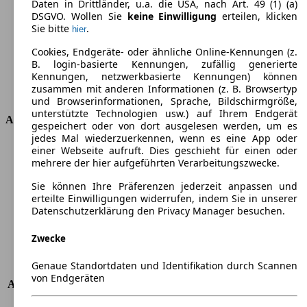
Daten in Drittländer, u.a. die USA, nach Art. 49 (1) (a)
Drehmoment
190 nm
DSGVO. Wollen Sie
keine Einwilligung
erteilen, klicken
Sie bitte
.
hier
Hubraum
1248 ccm
Kraftstoff
Diesel
Cookies, Endgeräte- oder ähnliche Online-Kennungen (z.
Zylinder
4
B. login-basierte Kennungen, zufällig generierte
Getriebe
Schaltgetriebe
Kennungen, netzwerkbasierte Kennungen) können
zusammen mit anderen Informationen (z. B. Browsertyp
Antriebsart
Vorderradantrieb
und Browserinformationen, Sprache, Bildschirmgröße,
unterstützte Technologien usw.) auf Ihrem Endgerät
Abmessungen
gespeichert oder von dort ausgelesen werden, um es
jedes Mal wiederzuerkennen, wenn es eine App oder
Länge
4633 mm
einer Webseite aufruft. Dies geschieht für einen oder
mehrere der hier aufgeführten Verarbeitungszwecke.
Höhe
1831 mm
Breite
1722 mm
Sie können Ihre Präferenzen jederzeit anpassen und
Radstand
-
erteilte Einwilligungen widerrufen, indem Sie in unserer
Maximalgewicht
-
Datenschutzerklärung den Privacy Manager besuchen.
Max. Zuladung
-
Zwecke
Türen
4
Sitze
2
Genaue Standortdaten und Identifikation durch Scannen
Dachlast
-
von Endgeräten
Anhängelast (ungebremst)
500 kg
Anhängelast (gebremst)
1100 kg